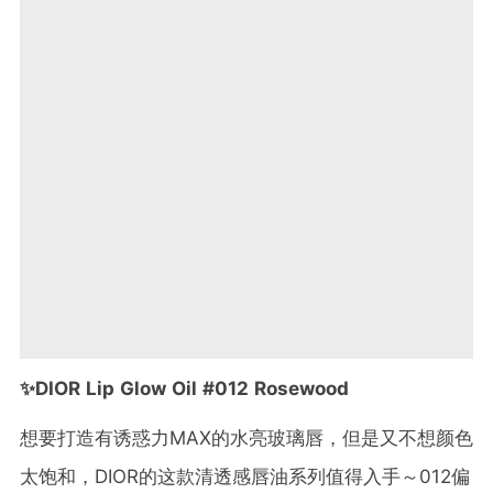
✨DIOR Lip Glow Oil #012 Rosewood
想要打造有诱惑力MAX的水亮玻璃唇，但是又不想颜色
太饱和，DIOR的这款清透感唇油系列值得入手～012偏