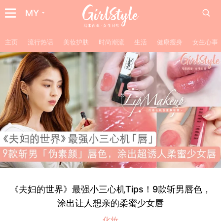
MY
主页
流行热话
美妆护肤
时尚潮流
生活
健康瘦身
女生心事
《夫妇的世界》最强小三心机Tips！9款斩男唇色，
涂出让人想亲的柔蜜少女唇
化妆