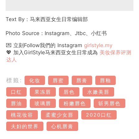
Text By：马来西亚女生日常编辑部
Photo Source：Instagram、Jtbc、小红书
💌 立刻Follow我們的 Instagram
girlstyle.my
💖 加入GirlStyle马来西亚女生日常成為
美妆保养评测
达人
標籤:
化妆
唇蜜
唇膏
唇釉
口红
果冻唇
唇色
水嫩美唇
唇油
玻璃唇
粉嫩唇色
斩男唇色
桃花妆容
柔蜜少女唇
2020口红
夫妇的世界
心机唇膏