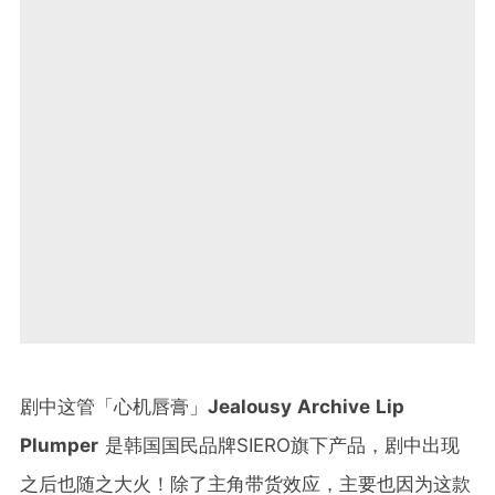
剧中这管「心机唇膏」
Jealousy Archive Lip
Plumper
是韩国国民品牌SIERO旗下产品，剧中出现
之后也随之大火！除了主角带货效应，主要也因为这款