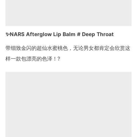
✨NARS Afterglow Lip Balm # Deep Throat
带细致金闪的超仙水蜜桃色，无论男女都肯定会欣赏这
样一款包漂亮的色泽！?