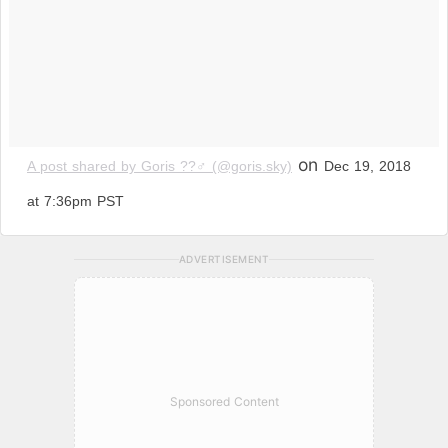
on
A post shared by Goris ??‍♂️ (@goris.sky)
Dec 19, 2018
at 7:36pm PST
ADVERTISEMENT
Sponsored Content