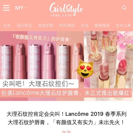
MY
主页
流行热话
美妆护肤
时尚潮流
生活
健康瘦身
女生心事
大理石纹控肯定会尖叫！Lancôme 2019 春季系列
大理石纹护唇膏，「有颜值又有实力」未出先火！
化妆