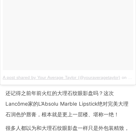
A post shared by Your Average Taylor (@youraveragetaylor)
on
Nov
还记得之前年前火红的大理石纹眼影盘吗？这次
Lancôme家的L’Absolu Marble Lipstick绝对完美大理
石润色护唇膏，根本就是更上一层楼、堪称一绝！
很多人都以为和大理石纹眼影盘一样只是外包装精致，