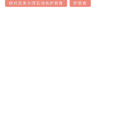
绝对完美大理石润色护唇膏
护唇膏