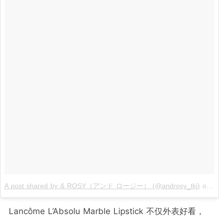
A post shared by & ROSY（アンド ロージー） (@androsy_tkj)
on
D
Lancôme L’Absolu Marble Lipstick 不仅外表好看，