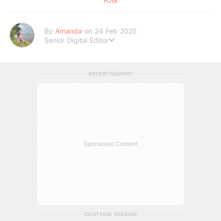
By
Amanda
on 24 Feb 2020
Senior Digital Editor
Amanda Loh 是一位累积6年经验的在线平台编辑。她擅长抓住读
者的阅读喜好，经常为平台撰写明星热话、美妆和时尚等类型文章
ADVERTISEMENT
皆收获热烈反响。她通过 GirlStyle MY ，让读者们不管何时何地
都能掌握最新的资讯，让女性成为更好更潮的自己！
Sponsored Content
CONTINUE READING