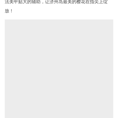
法美甲贴大的辅助，让济州岛最美的樱花在指尖上绽
放！