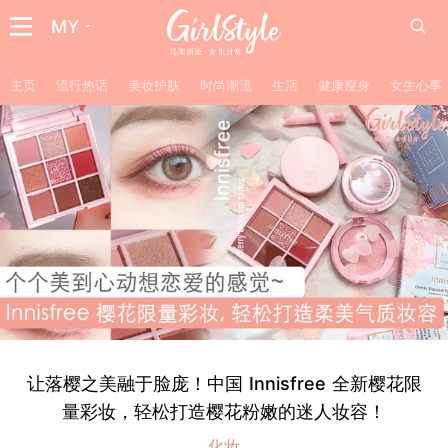
MY
主页
流行热话
美妆护肤
时尚潮流
生活
健康瘦身
女生心事
让落樱之美融于脸庞！中国 Innisfree 全新樱花限
量彩妆，轻松打造樱花粉嫩的迷人妆容！
化妆