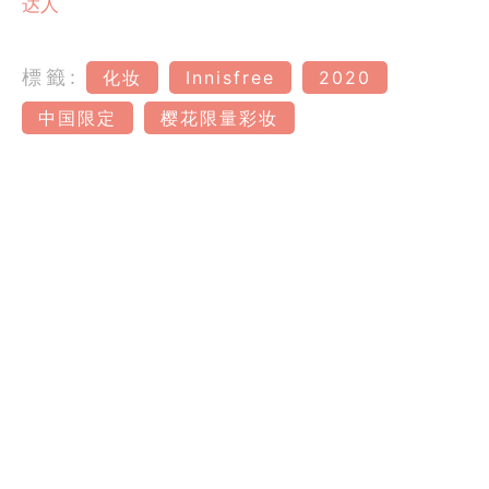
达人
標籤:
化妆
Innisfree
2020
中国限定
樱花限量彩妆