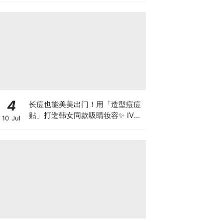
你温柔且充满力量~
4
长痘也能美美出门！用「造型痘痘
贴」打造韩女同款吸睛妆容✨ IVE
10 Jul
Rei 亲自分享的「蝴蝶贴」原来是
大马品牌？