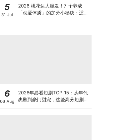
5
2026 桃花运大爆发！7 个养成
「恋爱体质」的加分小秘诀：适度
31 Jul
的「反差萌」更让人想靠近~
6
2026年必看短剧TOP 15：从年代
爽剧到豪门甜宠，这些高分短剧你
06 Aug
绝对不能错过！