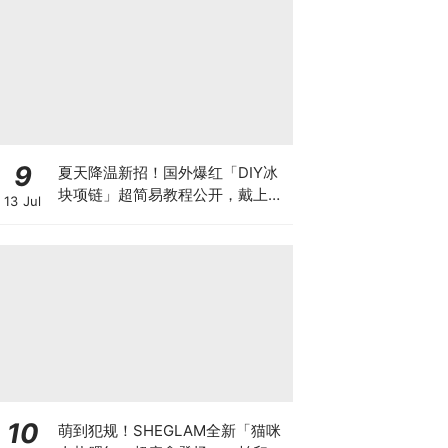
9
夏天降温新招！国外爆红「DIY冰
块项链」超简易教程公开，戴上瞬
13 Jul
间自带冷气 ❄️ 只怕天气热一出门
就融化啦~
10
萌到犯规！SHEGLAM全新「猫咪