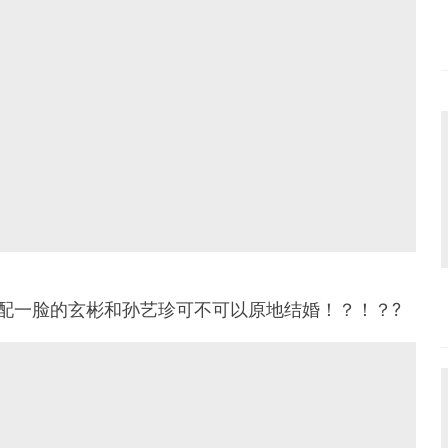
.配一脸的玄彬和孙艺珍可不可以原地结婚！？！？?