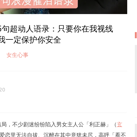
5句超动人语录：只要你在我视线
我一定保护你安全
女生心事
20
癖的處女座C編。
與美好不期而遇。
结局，不少剧迷纷纷陷入男女主人公「利正赫」（
玄
的爱恋里无法自拔、沉醉在其中意犹未尽，高呼「看不