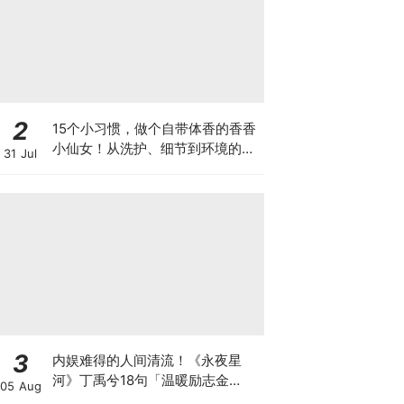
2
15个小习惯，做个自带体香的香香
小仙女！从洗护、细节到环境的全
31 Jul
方位指南~
3
内娱难得的人间清流！《永夜星
河》丁禹兮18句「温暖励志金
05 Aug
句」：但行好事本身就是结果，愿