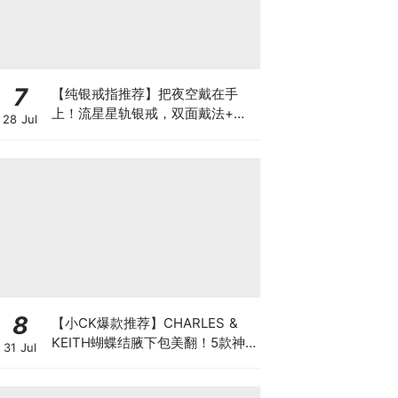
7
【纯银戒指推荐】把夜空戴在手
上！流星星轨银戒，双面戴法+微
28 Jul
调开口、高级又显白！
8
【小CK爆款推荐】CHARLES &
KEITH蝴蝶结腋下包美翻！5款神
31 Jul
仙配色，金裕贞都超爱背～