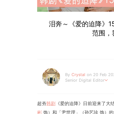
泪奔～《爱的迫降》1
范围，
By
Crystal
on 20 Feb 20
Senior Digital Editor
不喜歡規則式生活、沒有潔
希望妳的每個日常裡，都能
超夯
韩剧
《爱的迫降》日前迎来了大
彬
饰）和「尹世理」（孙艺珍 饰）