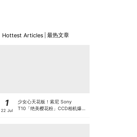
最热文章
Hottest Articles
1
少女心天花板！索尼 Sony
T10「绝美樱花粉」CCD相机爆火
22 Jul
🔥 滑盖开机仪式感满分、复古氛围
感拍照超绝！