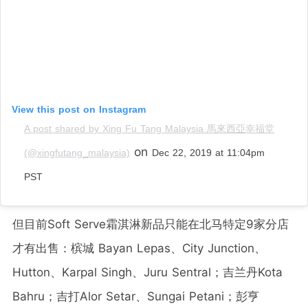
View this post on Instagram
A post shared by Xing Fu Tang Malaysia 馬來西亞幸福堂
on
(@xingfutang_malaysia)
Dec 22, 2019 at 11:04pm
PST
但目前Soft Serve霜淇淋新品只能在北马特定9家分店
才有出售：槟城 Bayan Lepas、City Junction、
Hutton、Karpal Singh、Juru Sentral；吉兰丹Kota
Bahru；吉打Alor Setar、Sungai Petani；彭亨