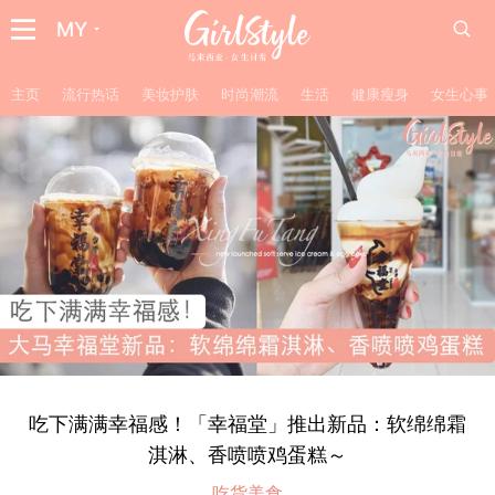
MY
主页
流行热话
美妆护肤
时尚潮流
生活
健康瘦身
女生心事
吃下满满幸福感！「幸福堂」推出新品：软绵绵霜
淇淋、香喷喷鸡蛋糕～
吃货美食