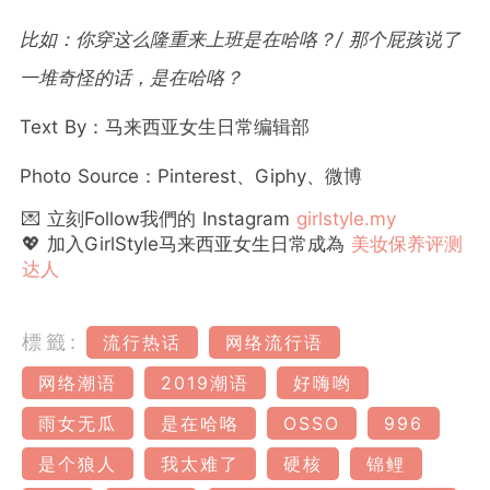
比如：你穿这么隆重来上班是在哈咯？/ 那个屁孩说了
一堆奇怪的话，是在哈咯？
Text By：马来西亚女生日常编辑部
Photo Source：Pinterest、Giphy、微博
💌 立刻Follow我們的 Instagram
girlstyle.my
💖 加入GirlStyle马来西亚女生日常成為
美妆保养评测
达人
標籤:
流行热话
网络流行语
网络潮语
2019潮语
好嗨哟
雨女无瓜
是在哈咯
OSSO
996
是个狼人
我太难了
硬核
锦鲤