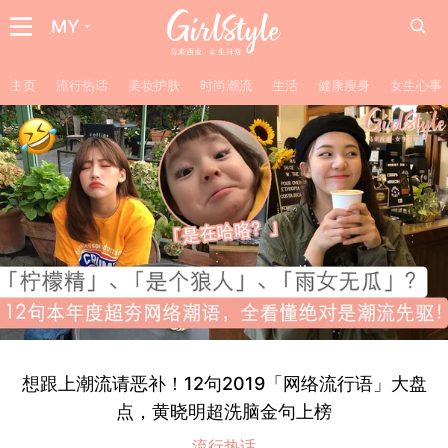
MY
主页
流行热话
美妆护肤
时尚潮流
生活
健康瘦身
女生心事
想跟上潮流请恶补！12句2019「网络流行语」大盘
点，黄晓明超洗脑金句上榜
流行热话