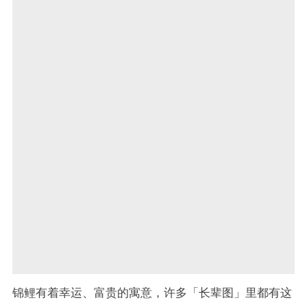
锦鲤有着幸运、富贵的寓意，许多「长辈图」里都有这