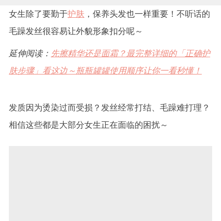
女生除了要勤于
护肤
，保养头发也一样重要！不听话的
毛躁发丝很容易让外貌形象扣分呢～
延伸阅读：
先擦精华还是面霜？最完整详细的「正确护
肤步骤」看这边～瓶瓶罐罐使用顺序让你一看秒懂！
发质因为烫染过而受损？发丝经常打结、毛躁难打理？
相信这些都是大部分女生正在面临的困扰～