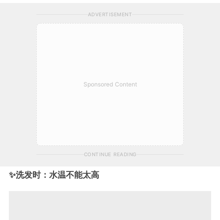
ADVERTISEMENT
Sponsored Content
CONTINUE READING
✨洗发时：水温不能太高