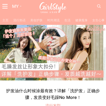
MY
主页
流行热话
美妆护肤
时尚潮流
生活
健康瘦身
女生心事
护发油什么时候涂最有效？详解「洗护发」正确步
骤，发质变好毛躁No More！
流行发型