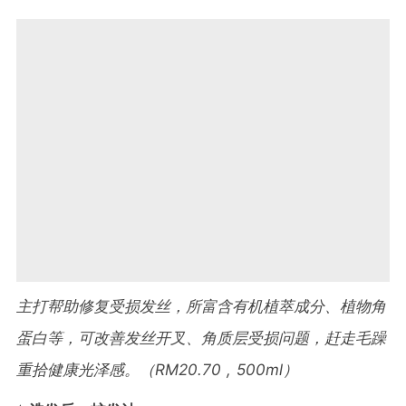
主打帮助修复受损发丝，所富含有机植萃成分、植物角
蛋白等，可改善发丝开叉、角质层受损问题，赶走毛躁
重拾健康光泽感。（RM20.70 , 500ml）