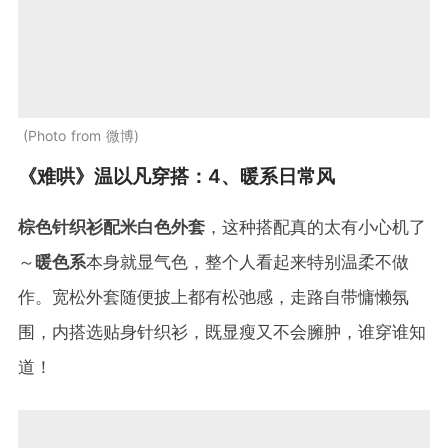
Photo from 微博
《难哄》温以凡穿搭：4、暖系日常风
棕色针织衫配米白色外套
，这种搭配真的太有小心机了
～
暖色系
本身就显气色，整个人看起来特别温柔不做
作。宽松外套随便披上都有松弛感，走路自带慵懒氛
围，内搭选贴身针织衫，既显瘦又不会臃肿，谁穿谁知
道！