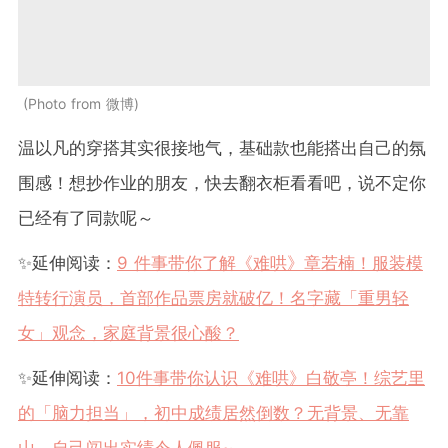
Photo from 微博
温以凡的穿搭其实很接地气，基础款也能搭出自己的氛
围感！想抄作业的朋友，快去翻衣柜看看吧，说不定你
已经有了同款呢～
✨延伸阅读：
9 件事带你了解《难哄》章若楠！服装模
特转行演员，首部作品票房就破亿！名字藏「重男轻
女」观念，家庭背景很心酸？
✨延伸阅读：
10件事带你认识《难哄》白敬亭！综艺里
的「脑力担当」，初中成绩居然倒数？无背景、无靠
山，自己闯出实绩令人佩服~