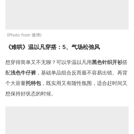
Photo from 微博
《难哄》温以凡穿搭：5、气场松弛风
想穿得简单又不无聊？可以学温以凡用
黑色针织开衫
搭
配
浅色牛仔裤
，基础单品组合反而最不容易出错。再背
个大容量
托特包
，既实用又有随性氛围，适合赶时间又
想保持好状态的时候。