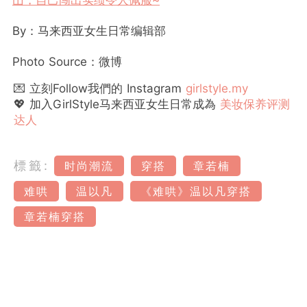
By：马来西亚女生日常编辑部
Photo Source：微博
💌 立刻Follow我們的 Instagram
girlstyle.my
💖 加入GirlStyle马来西亚女生日常成為
美妆保养评测
达人
標籤:
时尚潮流
穿搭
章若楠
难哄
温以凡
《难哄》温以凡穿搭
章若楠穿搭