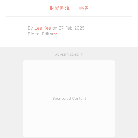
时尚潮流
穿搭
By
Lee Kee
on 27 Feb 2025
Digital Editor
Lee Kee 是一名拥有近两年写作经验的文字编辑，热爱撰写娱乐新
闻、明星故事和心灵情感类文章。她的文章真实、有趣和温暖，深
ADVERTISEMENT
受读者喜爱。她目前为 GIRLSTYLE MY 撰写内容，希望通过她的
文字，让读者们获得丰富的资讯，充实读者们的心灵~
Sponsored Content