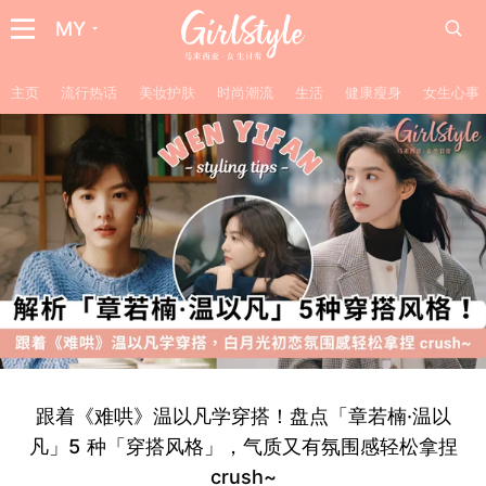
MY
主页
流行热话
美妆护肤
时尚潮流
生活
健康瘦身
女生心事
跟着《难哄》温以凡学穿搭！盘点「章若楠·温以
凡」5 种「穿搭风格」，气质又有氛围感轻松拿捏
crush~