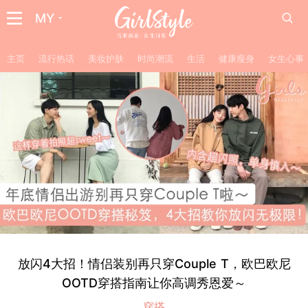
MY
主页
流行热话
美妆护肤
时尚潮流
生活
健康瘦身
女生心事
放闪4大招！情侣装别再只穿Couple T，欧巴欧尼
OOTD穿搭指南让你高调秀恩爱～
穿搭