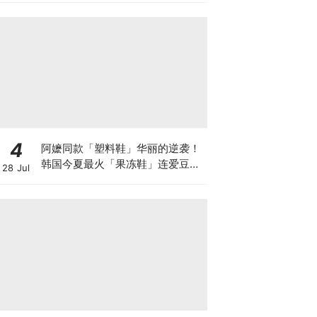
新就完事了！」💘
4
阿嬷同款「塑料鞋」华丽的逆袭！
韩国今夏最火「果冻鞋」连爱豆都
28 Jul
在穿，搭配「鞋花DIY」变身公主
水晶鞋~