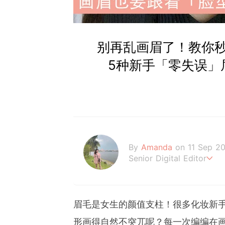
别再乱画眉了！教你秒
5种新手「零失误」
By
Amanda
on 11 Sep 2
Senior Digital Editor
Amanda Loh 是一
经常为平台撰写明星热话、美
le MY ，让读者们不管
眉毛是女生的颜值支柱！很多化妆新
己！
形画得自然不突兀呢？每一次编编在