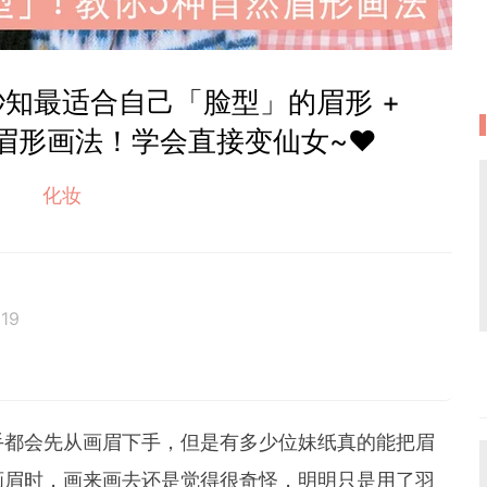
知最适合自己「脸型」的眉形 +
眉形画法！学会直接变仙女~❤️
化妆
019
位累积6年经验的在线平台编辑。她擅长抓住读者的阅读喜好，
妆和时尚等类型文章皆收获热烈反响。她通过 GirlSty
何时何地都能掌握最新的资讯，让女性成为更好更潮的自
手都会先从画眉下手，但是有多少位妹纸真的能把眉
画眉时，画来画去还是觉得很奇怪，明明只是用了羽