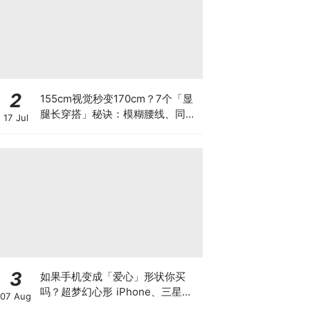
2
155cm视觉秒变170cm？7个「显
腿长穿搭」秘诀：模糊腰线、同色
17 Jul
系搭配，五五分身材也能逆袭完美
三七分！
3
如果手机变成「爱心」形状你买
吗？超梦幻心形 iPhone、三星造
07 Aug
型火爆网络，网民直呼：「好看创