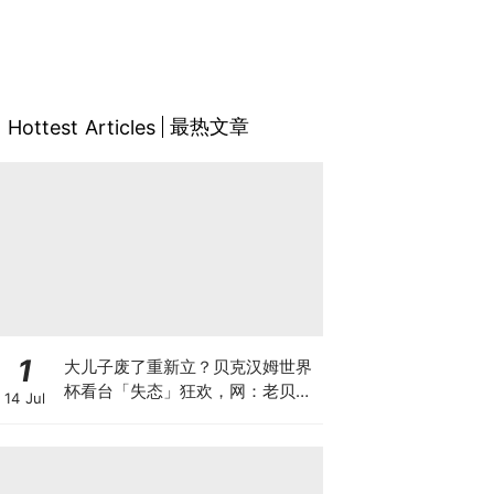
最热文章
Hottest Articles
1
大儿子废了重新立？贝克汉姆世界
杯看台「失态」狂欢，网：老贝恨
14 Jul
不得贝林厄姆是他亲儿子！