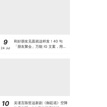
9
和好朋友见面就这样发！40 句
「朋友聚会」万能 IG 文案，用
24 Jul
「温柔可爱小短句」向全世界炫耀
你最最最好的朋友吧~
10
吴谨言陈哲远新剧《御廷谣》空降