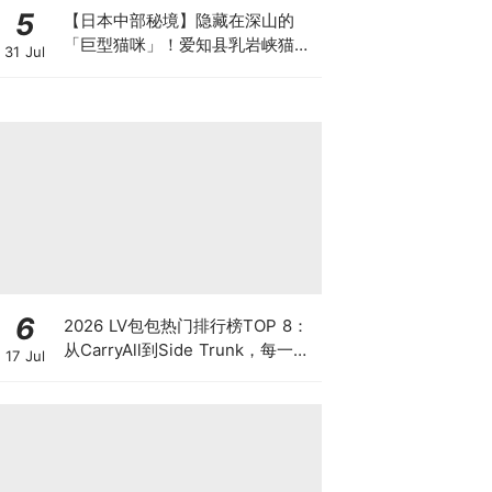
5
【日本中部秘境】隐藏在深山的
「巨型猫咪」！爱知县乳岩峡猫咪
31 Jul
洞：交通、攀登攻略与超萌剪影全
看这篇！
6
2026 LV包包热门排行榜TOP 8：
从CarryAll到Side Trunk，每一款
17 Jul
都超好看！