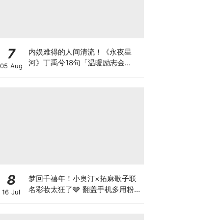
7
内娱难得的人间清流！《永夜星
河》丁禹兮18句「温暖励志金
05 Aug
句」：但行好事本身就是结果，愿
你温柔且充满力量~
8
梦回千禧年！小奥汀×拓麻歌子联
名彩妆太狂了🩶 翻盖手机多用粉、
16 Jul
像素蛋喷雾冲着颜值必全套 All
In！