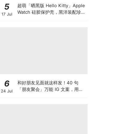
5
超萌「晒黑版 Hello Kitty」Apple
Watch 硅胶保护壳，黑洋装配珍珠
17 Jul
项链+3D 立体细节可爱到犯规！
6
和好朋友见面就这样发！40 句
「朋友聚会」万能 IG 文案，用
24 Jul
「温柔可爱小短句」向全世界炫耀
你最最最好的朋友吧~