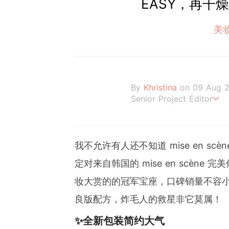
EASY，再干
美
By
Khristina
on 09 Aug 
Senior Project Editor
女生日常资深编辑
曾为TopBeautyHK 撰写
对美妆潮流有敏锐触觉
我不允许有人还不知道 mise en s
定对来自韩国的 mise en scèn
khristina.ng@girlstyle.co
妆大赏的的冠军宝座，口碑销量不容小觑！最
良版配方，炸毛人的救星非它莫属！
✨全新包装简约大气