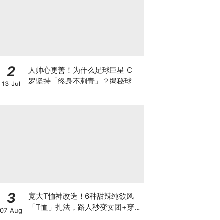
2
人帅心更善！为什么足球巨星 C
罗坚持「终身不刺青」？揭秘球场
13 Jul
之外那些让你黑转粉的低调暖心善
举！
3
宽大T恤神改造！6种甜辣纯欲风
「T恤」扎法，路人秒变女团+穿搭
07 Aug
不重样～