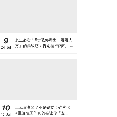
9
女生必看！5步教你养出「落落大
方」的高级感：告别精神内耗，做
24 Jul
个内核稳定的迷人女孩～
10
上班后变笨？不是错觉！碎片化
+重复性工作真的会让你「变
15 Jul