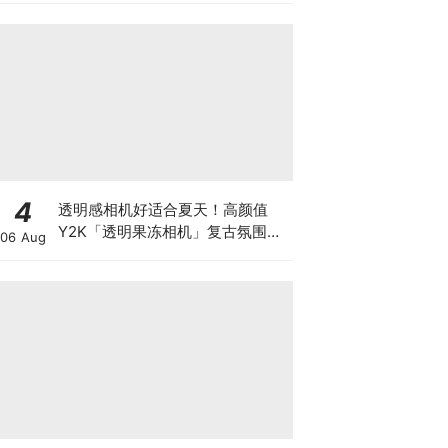
4
透明感相机好适合夏天！高颜值
Y2K「透明果冻相机」复古氛围感
06 Aug
拉满~ 磨砂外壳露出电板好酷炫！