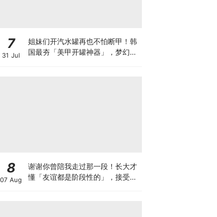
7
姐妹们开汽水罐再也不怕断甲！韩
国最夯「美甲开罐神器」，梦幻高
31 Jul
颜值兔子、爱心挂件太懂女生心！
✨
8
谢谢你曾陪我走过那一段！长大才
懂「友谊都是阶段性的」，接受朋
07 Aug
友渐行渐远，是送给自己最温柔的
成人礼~💖