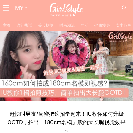
MY
主页
流行热话
美妆护肤
时尚潮流
生活
健康瘦身
女生心事
赶快叫男友/闺蜜把这招学起来！IU教你如何升级
OOTD，拍出「180cm名模」般的大长腿视觉效果
～