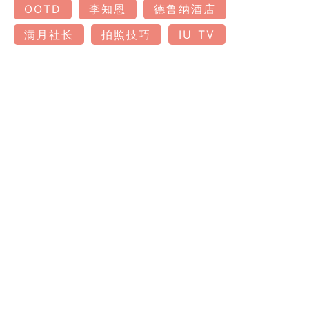
OOTD
李知恩
德鲁纳酒店
满月社长
拍照技巧
IU TV