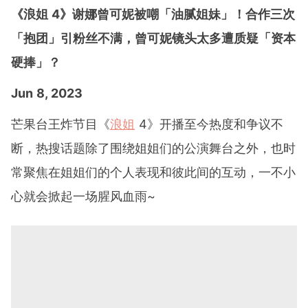
《浪姐 4》谢娜曾可妮被嘲「油腻姐妹」！合作三次
「抱团」引粉丝不满，曾可妮镜头太多遭质疑「资本
硬捧」？
Jun 8, 2023
芒果台王炸节目《
浪姐
4》开播至今热度和争议不
断，热搜话题除了围绕姐姐们的公演舞台之外，也时
常聚焦在姐姐们的个人表现和彼此间的互动，一不小
心就会掀起一场腥风血雨~