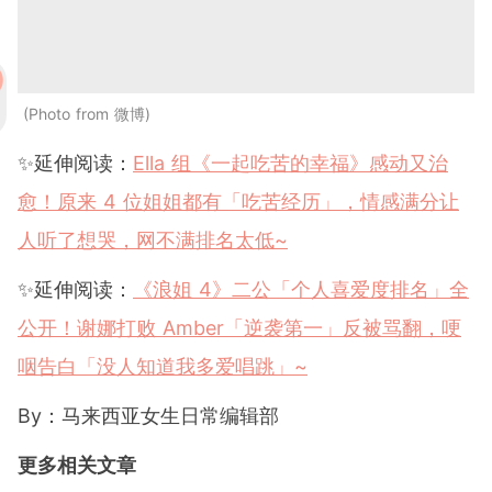
Photo from 微博
✨延伸阅读：
Ella 组《一起吃苦的幸福》感动又治
愈！原来 4 位姐姐都有「吃苦经历」，情感满分让
人听了想哭，网不满排名太低~
✨延伸阅读：
《浪姐 4》二公「个人喜爱度排名」全
公开！谢娜打败 Amber「逆袭第一」反被骂翻，哽
咽告白「没人知道我多爱唱跳」~
By：马来西亚女生日常编辑部
更多相关文章