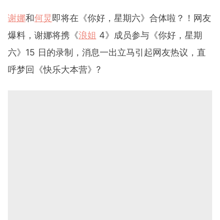
Lee Kee 是一名拥有近两年写作经验的文字编辑，热爱撰写
娱乐新闻、明星故事和心灵情感类文章。她的文章真实、有
谢娜
和
何炅
即将在《你好，星期六》合体啦？！网友
趣和温暖，深受读者喜爱。她目前为 GIRLSTYLE MY 撰写内
容，希望通过她的文字，让读者们获得丰富的资讯，充实读
爆料，谢娜将携《
浪姐
4》成员参与《你好，星期
者们的心灵~
六》15 日的录制，消息一出立马引起网友热议，直
呼梦回《快乐大本营》?