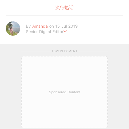
流行热话
By
Amanda
on 15 Jul 2019
Senior Digital Editor
Amanda Loh 是一位累积6年经验的在线平台编辑。她擅长抓住读
者的阅读喜好，经常为平台撰写明星热话、美妆和时尚等类型文章
ADVERTISEMENT
皆收获热烈反响。她通过 GirlStyle MY ，让读者们不管何时何地
都能掌握最新的资讯，让女性成为更好更潮的自己！
Sponsored Content