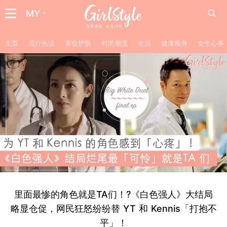
MY
主页
流行热话
美妆护肤
时尚潮流
生活
健康瘦身
女生心事
里面最惨的角色就是TA们！?《白色强人》大结局
略显仓促，网民狂怒纷纷替 YT 和 Kennis「打抱不
平」！