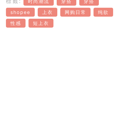
標籤:
时尚潮流
穿搭
穿搭
shopee
上衣
网购日常
纯欲
性感
短上衣