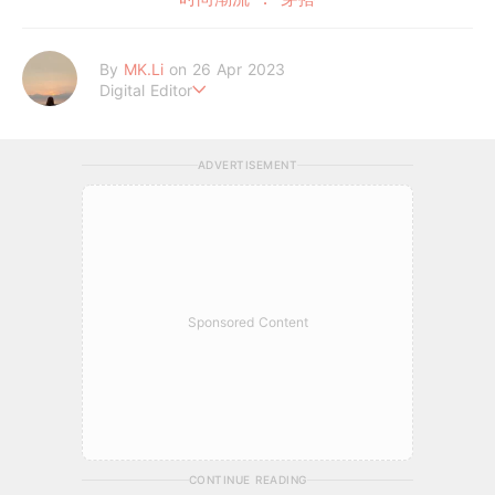
By
MK.Li
on 26 Apr 2023
Digital Editor
MK.Li 是一位累积3年经验的在线平台编辑。专注于娱乐新闻、时
尚美妆、心灵情感和生活日常资讯领域的在线平台编辑。通过精心
ADVERTISEMENT
筛选和编辑信息，使内容更具吸引力和影响力。为GirlStyle MY 读
者带来全面且优质的内容体验，让她们能够获取到最新、有趣且具
启发性的资讯，满足其对多元化话题的需求。
Sponsored Content
CONTINUE READING