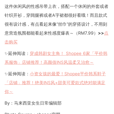
这件休闲风的性感吊带上衣，搭配一个休闲的外套或者
针织开衫，穿阔腿裤或者
A
字裙都很好看哦！而且款式
很有设计感，有点看起来像
“
丝巾
“
的穿搭设计，不用刻
意营造氛围都能看起来性感度爆表～（
RM7.99
）
>>
点
击购买
✨
延伸阅读：
穿成韩剧女主角！
Shopee 6
家「平价韩
系服饰」店铺推荐！高颜值
INS
风温柔又治愈～
✨
延伸阅读：
小资女孩的最爱！
Shopee
平价韩系鞋子
「店铺」推荐！绝美
INS
风
+
甜美可爱款式绝对能满足
你～
By
：马来西亚女生日常编辑部