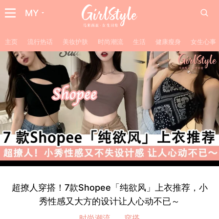
MY
主页
流行热话
美妆护肤
时尚潮流
生活
健康瘦身
女生心事
超撩人穿搭！7款Shopee「纯欲风」上衣推荐，小
秀性感又大方的设计让人心动不已～
时尚潮流
穿搭