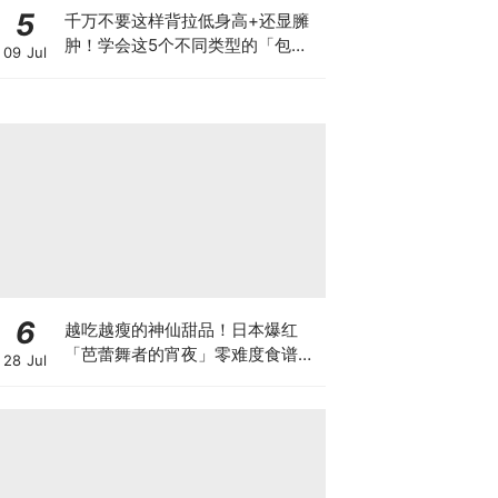
5
千万不要这样背拉低身高+还显臃
肿！学会这5个不同类型的「包包
09 Jul
背法」，显高又有气质～
6
越吃越瘦的神仙甜品！日本爆红
「芭蕾舞者的宵夜」零难度食谱，
28 Jul
酸奶+西柚做出高颜值低卡美味~