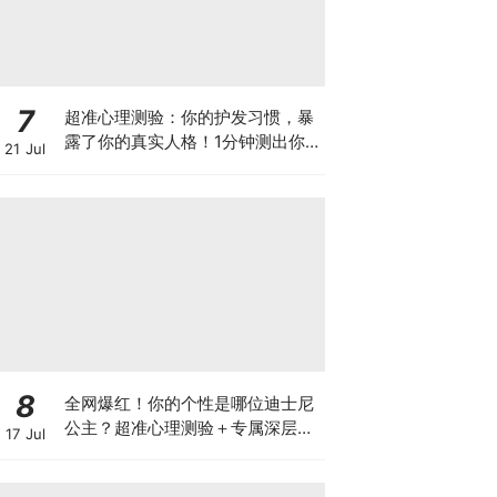
7
超准心理测验：你的护发习惯，暴
露了你的真实人格！1分钟测出你
21 Jul
是哪种隐藏人格！
8
全网爆红！你的个性是哪位迪士尼
公主？超准心理测验＋专属深层保
17 Jul
湿自救指南一次解锁！