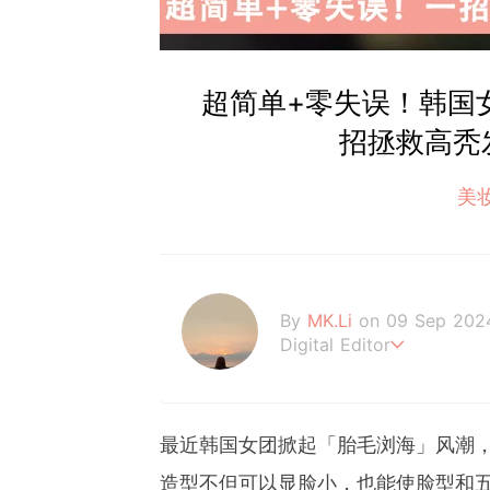
超简单+零失误！韩国
招拯救高秃
美
By
MK.Li
on 09 Sep 202
Digital Editor
MK.Li 是一位累积3年
和生活日常资讯领域的在线
力和影响力。为GirlSty
最近韩国女团掀起「胎毛浏海」风潮
最新、有趣且具启发性的资
造型不但可以显脸小，也能使脸型和