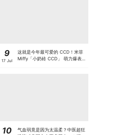
9
这就是今年最可爱的 CCD！米菲
Miffy「小奶砖 CCD」 萌力爆表，
17 Jul
180度翻转屏＋内置米菲主题滤
镜，百元价位CP值超高~
10
气血弱竟是因为太温柔？中医超狂