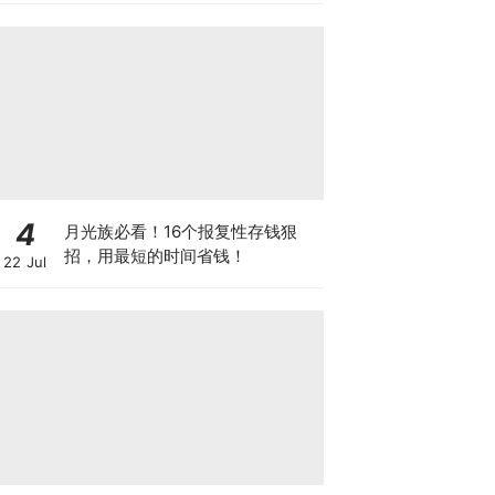
朴宝剑、边佑锡机会来了～
4
月光族必看！16个报复性存钱狠
招，用最短的时间省钱！
22 Jul