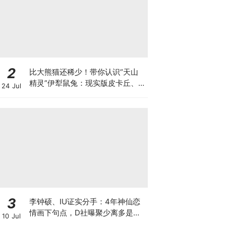
2
比大熊猫还稀少！带你认识“天山
精灵”伊犁鼠兔：现实版皮卡丘、
24 Jul
吃雪莲长大、还有神秘变异的“黑
鼠兔”？！
3
李钟硕、IU证实分手：4年神仙恋
情画下句点，D社曝聚少离多是主
10 Jul
因，评论区竟「普天同庆」+点名