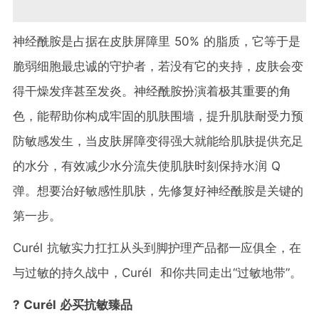
神经酰胺是
占据在皮肤屏障里 50% 的脂质，它等于是
脆弱细胞最忠诚的守护者，若没有它的夹持，皮肤会变
得干燥发痒甚至发炎。
神经酰胺扮演着极其重要的角
色，能帮助你构成牢固的肌肤围墙，提升肌肤耐受力预
防敏感发生，当皮肤屏障变得强大就能给肌肤提供充足
的水分，有效减少水分流失使肌肤时刻保持水润 Q
弹。
想要治好敏感性肌肤，先修复好神经酰胺是关键的
第一步。
Curél 抗敏实力扛扛从头到脚护理产品都一应俱全，
在
与过敏的持久战中，
Curél 和你
共同走出“过敏地带”。
?
Curél 必买抗敏
臻品