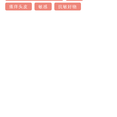
瘙痒头皮
敏感
抗敏好物