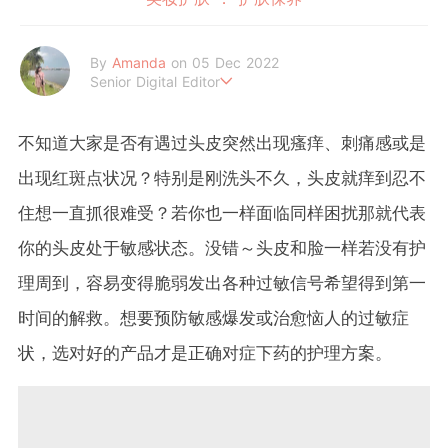
By
Amanda
on 05 Dec 2022
Senior Digital Editor
Amanda Loh 是一位累积6年经验的在线平台编辑。她擅长抓住读
者的阅读喜好，经常为平台撰写明星热话、美妆和时尚等类型文章
不知道大家是否有遇过头皮突然出现瘙痒、刺痛感或是
皆收获热烈反响。她通过 GirlStyle MY ，让读者们不管何时何地
都能掌握最新的资讯，让女性成为更好更潮的自己！
出现红斑点状况？特别是刚洗头不久，头皮就痒到忍不
住想一直抓很难受？若你也一样面临同样困扰那就代表
你的头皮处于敏感状态。没错～头皮和脸一样若没有护
理周到，容易变得脆弱发出各种过敏信号希望得到第一
时间的解救。想要预防敏感爆发或治愈恼人的过敏症
状，选对好的产品才是正确对症下药的护理方案。