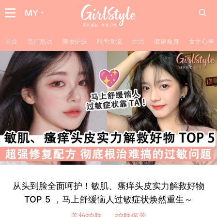
MY
主页
流行热话
美妆护肤
时尚潮流
生活
健康瘦身
女生心事
从头到脸全面呵护！敏肌、瘙痒头皮实力解救好物
TOP 5 ，马上舒缓恼人过敏症状焕然重生～
美妆护肤
护肤保养