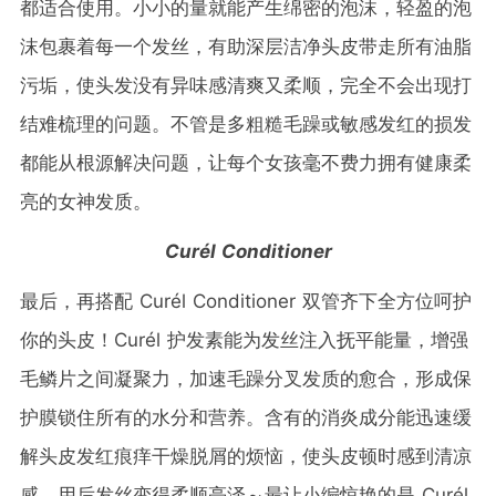
都适合使用。小小的量就能产生绵密的泡沫，轻盈的泡
沫包裹着每一个发丝，有助深层洁净头皮带走所有油脂
污垢，使头发没有异味感清爽又柔顺，完全不会出现打
结难梳理的问题。不管是多粗糙毛躁或敏感发红的损发
都能从根源解决问题，让每个女孩毫不费力拥有健康柔
亮的女神发质。
Curél Conditioner
最后，再搭配
Curél Conditioner 双管齐下全方位呵护
你的头皮！Curél 护发素能为发丝注入抚平能量，增强
毛鳞片之间凝聚力，加速毛躁分叉发质的愈合，形成保
护膜锁住所有的水分和营养。含有的消炎成分能迅速缓
解头皮发红痕痒干燥脱屑的烦恼，使头皮顿时感到清凉
感，用后发丝变得柔顺亮泽～最让小编惊艳的是 Curél