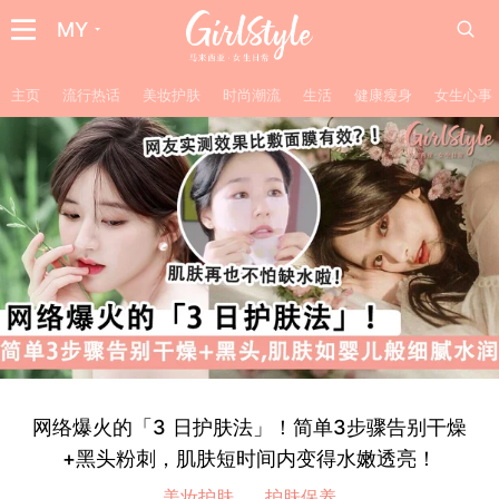
MY
主页
流行热话
美妆护肤
时尚潮流
生活
健康瘦身
女生心事
网络爆火的「3 日护肤法」！简单3步骤告别干燥
+黑头粉刺，肌肤短时间内变得水嫩透亮！
美妆护肤
护肤保养