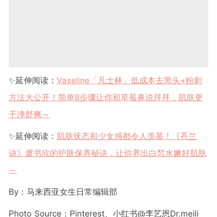
✨
延伸阅读：
Vaseline「凡士林」低成本去黑头+粉刺
方法大公开！简单8步骤让你和草莓鼻说拜拜，肌肤更
干净舒爽～
✨
延伸阅读：
肌肤状态和少女感都令人羡慕！《苍兰
诀》虞书欣的护肤保养秘诀，让你养出白皙水嫩好肌肤
～
By
：马来西亚女生日常编辑部
Photo Source
：
Pinterest、小红书@李艺恩Dr.meili