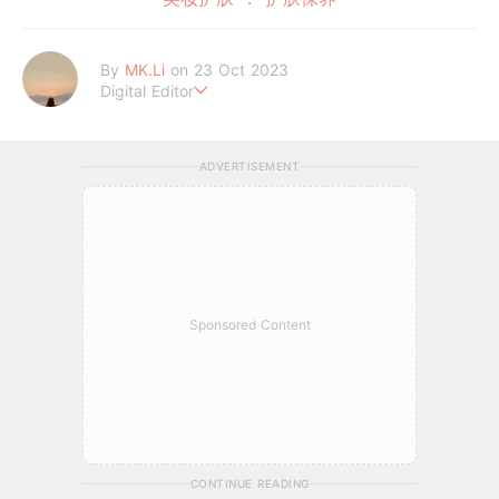
By
MK.Li
on 23 Oct 2023
Digital Editor
MK.Li 是一位累积3年经验的在线平台编辑。专注于娱乐新闻、时
尚美妆、心灵情感和生活日常资讯领域的在线平台编辑。通过精心
ADVERTISEMENT
筛选和编辑信息，使内容更具吸引力和影响力。为GirlStyle MY 读
者带来全面且优质的内容体验，让她们能够获取到最新、有趣且具
启发性的资讯，满足其对多元化话题的需求。
Sponsored Content
CONTINUE READING