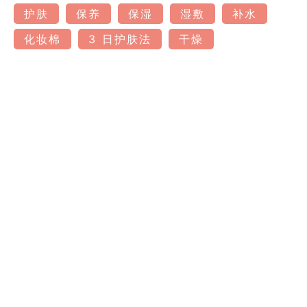
护肤
保养
保湿
湿敷
补水
化妆棉
3 日护肤法
干燥