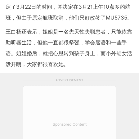
定了
3
月
22
日的时间，并决定在
3
月
21
上午
10
点多的航
班，但由于原定航班取消，他们只好改签了
MU5735。
王白杨还表示，姐姐是一名先天性失聪患者，只能依靠
助听器生活，但他一直都很坚强，学会唇语和一些手
语。姐姐婚后，就把心思转到孩子身上，而小外甥女活
泼开朗，大家都很喜欢她。
ADVERTISEMENT
Sponsored Content