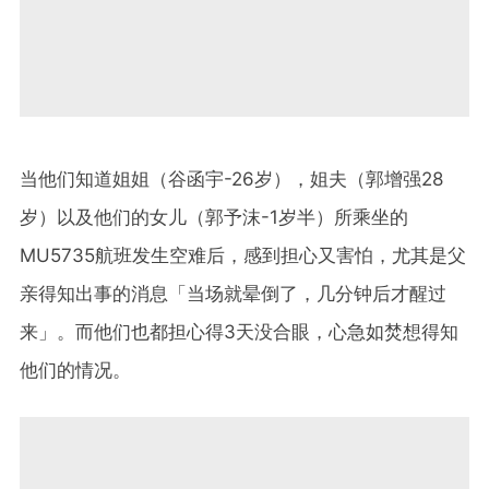
当他们知道姐姐（谷函宇
-26
岁），姐夫（郭增强
28
岁）以及他们的女儿（郭予沫
-1
岁半）所乘坐的
MU5735
航班发生空难后，感到担心又害怕，尤其是父
亲得知出事的消息「当场就晕倒了，几分钟后才醒过
来」。而他们也都担心得
3
天没合眼，心急如焚想得知
他们的情况。