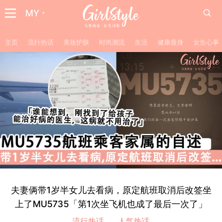
MY
主页
流行热话
美妆护肤
时尚潮流
生活
健康瘦身
女生心事
夫妻俩带1岁半女儿去看病，原定航班取消后改签坐
上了MU5735「第1次坐飞机也成了最后一次了」
流行热话
人气热话