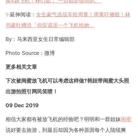
换
4
趟飞机！林心如：
“
一切都是值得的。
”
✨
延伸阅读：
女生豪气送战车给周董！周董吓傻眼！林
书豪吐槽说「你应该送一个飞机给她」
By
：马来西亚女生日常编辑部
Photo Source
：
微博
更多相关文章
下次被闺蜜放飞机可以考虑这样做?韩妞带闺蜜大头照
出游拍照引网民笑喷！
09 Dec 2019
相信大家都有被放飞机的经验吧？明明和一群姐妹
闺蜜
说好要去旅游，到最后却因为各种原因每个人陆续爽