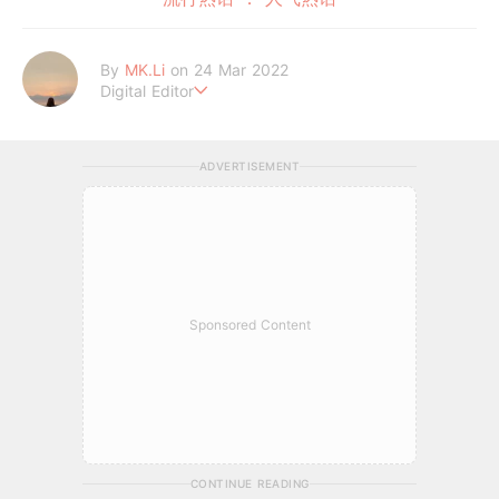
By
MK.Li
on 24 Mar 2022
Digital Editor
MK.Li 是一位累积3年经验的在线平台编辑。专注于娱乐新闻、时
尚美妆、心灵情感和生活日常资讯领域的在线平台编辑。通过精心
ADVERTISEMENT
筛选和编辑信息，使内容更具吸引力和影响力。为GirlStyle MY 读
者带来全面且优质的内容体验，让她们能够获取到最新、有趣且具
启发性的资讯，满足其对多元化话题的需求。
Sponsored Content
CONTINUE READING