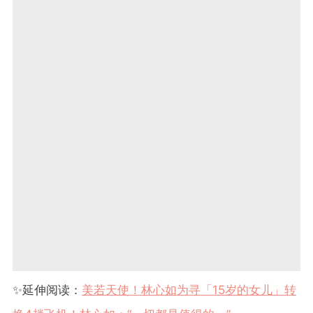
✨
延伸阅读：
美若天使！林心如为寻「
15
岁的女儿」转