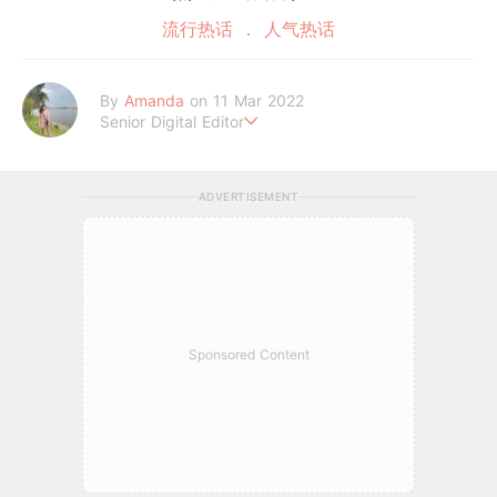
流行热话
人气热话
By
Amanda
on 11 Mar 2022
Senior Digital Editor
Amanda Loh 是一位累积6年经验的在线平台编辑。她擅长抓住读
者的阅读喜好，经常为平台撰写明星热话、美妆和时尚等类型文章
ADVERTISEMENT
皆收获热烈反响。她通过 GirlStyle MY ，让读者们不管何时何地
都能掌握最新的资讯，让女性成为更好更潮的自己！
Sponsored Content