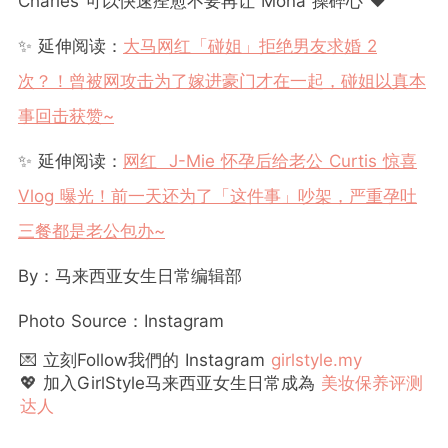
Charles 可以快速痊愈不要再让 Mona 操碎心 ❤️
✨ 延伸阅读：
大马网红「碰姐」拒绝男友求婚 2
次？！曾被网攻击为了嫁进豪门才在一起，碰姐以真本
事回击获赞~
✨ 延伸阅读：
网红 J-Mie 怀孕后给老公 Curtis 惊喜
Vlog 曝光！前一天还为了「这件事」吵架，严重孕吐
三餐都是老公包办~
By：马来西亚女生日常编辑部
Photo Source：Instagram
💌 立刻Follow我們的 Instagram
girlstyle.my
💖 加入GirlStyle马来西亚女生日常成為
美妆保养评测
达人