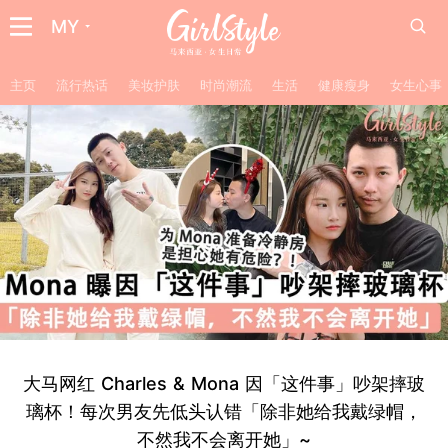
MY
主页
流行热话
美妆护肤
时尚潮流
生活
健康瘦身
女生心事
大马网红 Charles & Mona 因「这件事」吵架摔玻
璃杯！每次男友先低头认错「除非她给我戴绿帽，
不然我不会离开她」~