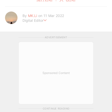
By
MK.Li
on 11 Mar 2022
Digital Editor
MK.Li 是一位累积3年经验的在线平台编辑。专注于娱乐新闻、时
尚美妆、心灵情感和生活日常资讯领域的在线平台编辑。通过精心
ADVERTISEMENT
筛选和编辑信息，使内容更具吸引力和影响力。为GirlStyle MY 读
者带来全面且优质的内容体验，让她们能够获取到最新、有趣且具
启发性的资讯，满足其对多元化话题的需求。
Sponsored Content
CONTINUE READING