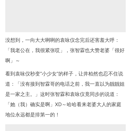
没想到，一向大大咧咧的袁咏仪念完后还害羞大呼：
「我老公在，我很紧张哎」，张智霖也大赞老婆「很好
啊」～
看到袁咏仪秒变
“
小少女
”
的样子，让井柏然也忍不住说
道：「没有接到智霖哥的电话之前，我一直以为靓靓姐
是一家之主。」这时张智霖和袁咏仪竟同步的说道：
「她（我）确实是啊」
XD
～哈哈看来老婆大人的家庭
地位永远都是排第一的！