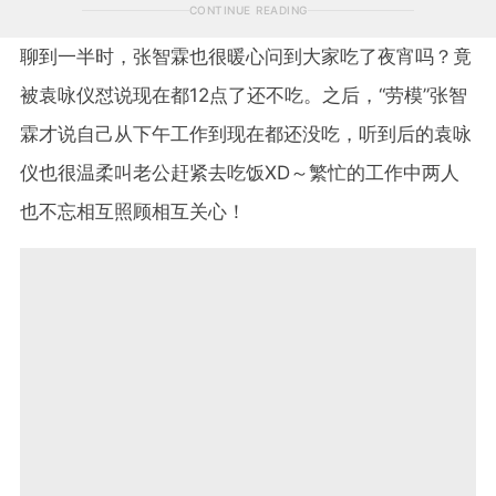
CONTINUE READING
聊到一半时，张智霖也很暖心问到大家吃了夜宵吗？竟
被袁咏仪怼说现在都
12
点了还不吃。之后，
“
劳模
”
张智
霖才说自己从下午工作到现在都还没吃，听到后的袁咏
仪也很温柔叫老公赶紧去吃饭
XD
～繁忙的工作中两人
也不忘相互照顾相互关心！