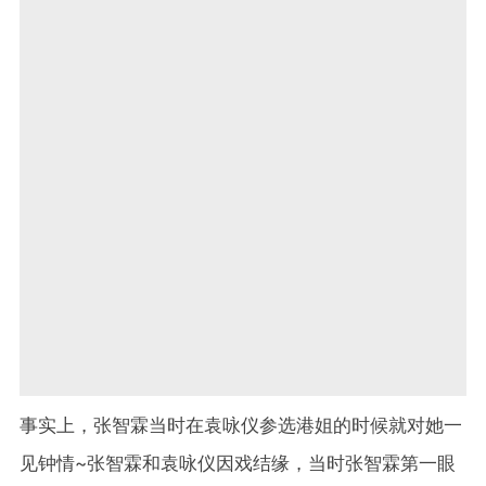
事实上，张智霖当时在袁咏仪参选港姐的时候就对她一
见钟情~张智霖和袁咏仪因戏结缘，当时张智霖第一眼