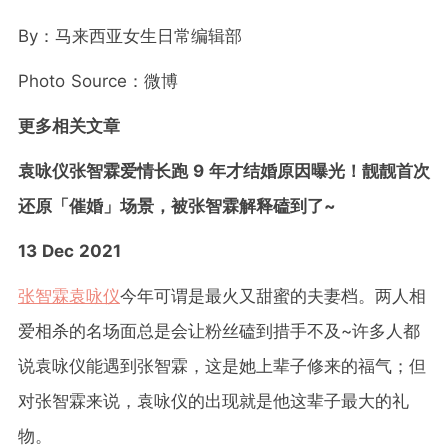
By
：马来西亚女生日常编辑部
Photo Source
：
微博
更多相关文章
袁咏仪张智霖爱情长跑 9 年才结婚原因曝光！靓靓首次
还原「催婚」场景，被张智霖解释磕到了~
13 Dec 2021
张智霖
袁咏仪
今年可谓是最火又甜蜜的夫妻档。两人相
爱相杀的名场面总是会让粉丝磕到措手不及~许多人都
说袁咏仪能遇到张智霖，这是她上辈子修来的福气；但
对张智霖来说，袁咏仪的出现就是他这辈子最大的礼
物。