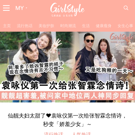
MY
主页
流行热话
美妆护肤
时尚潮流
生活
健康瘦身
女生心事
仙靓夫妇太甜了♥袁咏仪第一次给张智霖念情诗，
秒变「娇羞少女」～
流行热话
人气热话