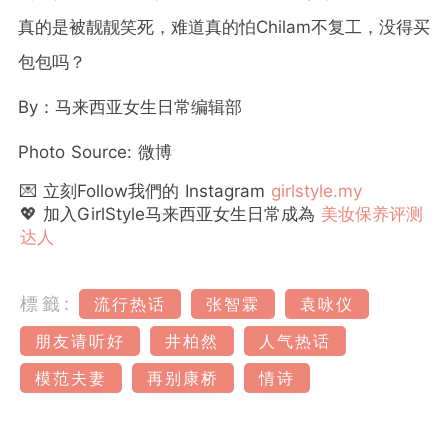
真的是被靓靓笑死，难道真的怕Chilam不复工，没得买
包包吗？
By：马来西亚女生日常编辑部
Photo Source: 微博
💌 立刻Follow我們的 Instagram
girlstyle.my
💖 加入GirlStyle马来西亚女生日常成為
美妆保养评测
达人
標籤:
流行热话
张智霖
袁咏仪
朋友请听好
井柏然
人气热话
模范夫妻
再别康桥
情诗