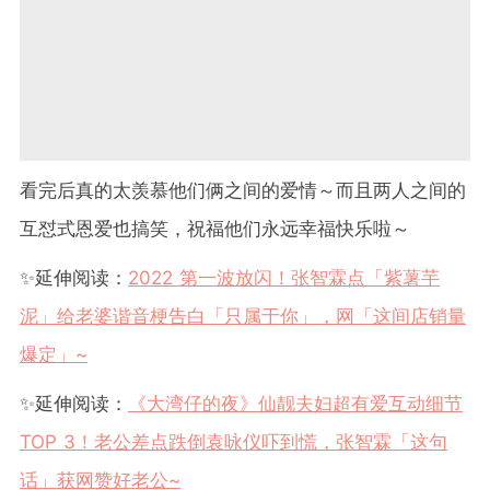
看完后真的太羡慕他们俩之间的爱情～而且两人之间的
互怼式恩爱也搞笑，祝福他们永远幸福快乐啦～
✨
延伸阅读：
2022
第一波放闪！张智霖点「紫薯芋
泥」给老婆谐音梗告白「只属于你」，网「这间店销量
爆定」
~
✨
延伸阅读：
《大湾仔的夜》仙靓夫妇超有爱互动细节
TOP 3
！老公差点跌倒袁咏仪吓到慌，张智霖「这句
话」获网赞好老公
~