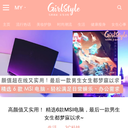
MY
主页
流行热话
美妆护肤
时尚潮流
生活
健康瘦身
女生心事
高颜值又实用！ 精选6款MSI电脑，最后一款男生
女生都梦寐以求~
生活
3C科技