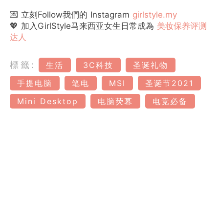
💌 立刻Follow我們的 Instagram
girlstyle.my
💖 加入GirlStyle马来西亚女生日常成為
美妆保养评测
达人
標籤:
生活
3C科技
圣诞礼物
手提电脑
笔电
MSI
圣诞节2021
Mini Desktop
电脑荧幕
电竞必备