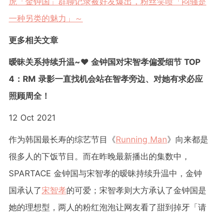
虎「金钟国」群聊记录被好友爆出，粉丝笑喷「闷骚是
一种另类的魅力」～
更多相关文章
暧昧关系持续升温~❤️ 金钟国对宋智孝偏爱细节 TOP
4：RM 录影一直找机会站在智孝旁边、对她有求必应
照顾周全！
12 Oct 2021
作为韩国最长寿的综艺节目《
Running Man
》向来都是
很多人的下饭节目。而在昨晚最新播出的集数中，
SPARTACE 金钟国与宋智孝的暧昧持续升温中，金钟
国承认了
宋智孝
的可爱；宋智孝则大方承认了金钟国是
她的理想型，两人的粉红泡泡让网友看了甜到掉牙「请