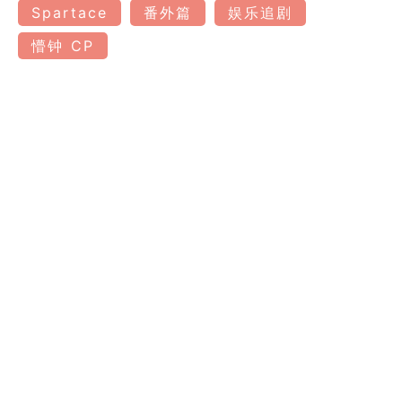
Spartace
番外篇
娱乐追剧
懵钟 CP