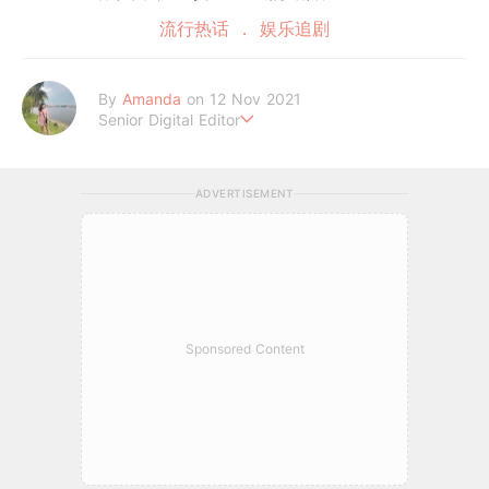
流行热话
娱乐追剧
By
Amanda
on 12 Nov 2021
Senior Digital Editor
Amanda Loh 是一位累积6年经验的在线平台编辑。她擅长抓住读
者的阅读喜好，经常为平台撰写明星热话、美妆和时尚等类型文章
ADVERTISEMENT
皆收获热烈反响。她通过 GirlStyle MY ，让读者们不管何时何地
都能掌握最新的资讯，让女性成为更好更潮的自己！
Sponsored Content