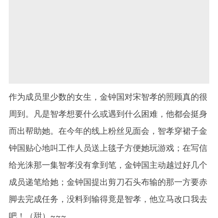
作为成员里少数的女生，金钟国对宋智孝的照顾真的很
周到。凡是智孝想要什么或遇到什么困难，他都会挺身
而出帮助她。在今年的线上粉丝见面会，智孝穿裙子金
钟国贴心地叫工作人员送上毯子方便她玩游戏；在写信
给光洙那一集智孝没有拿到笔，金钟国主动越过好几个
成员递笔给她；金钟国提出剪刀石头布输的那一方要赤
脚去完成任务，没料到输得竟是智孝，他立马改口我去
吧！（甜）~~~