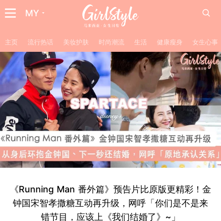
MY
主页
流行热话
美妆护肤
时尚潮流
生活
健康瘦身
女生心事
《Running Man 番外篇》预告片比原版更精彩！金
钟国宋智孝撒糖互动再升级，网呼「你们是不是来
错节目，应该上《我们结婚了》~」