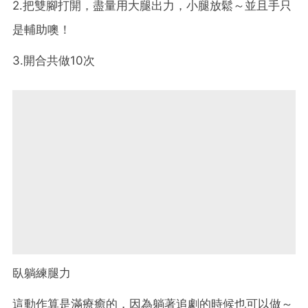
2.把雙腳打開，盡量用大腿出力，小腿放鬆～並且手只
是輔助噢！
3.開合共做10次
臥躺練腿力
這動作算是滿療癒的，因為躺著追劇的時候也可以做～