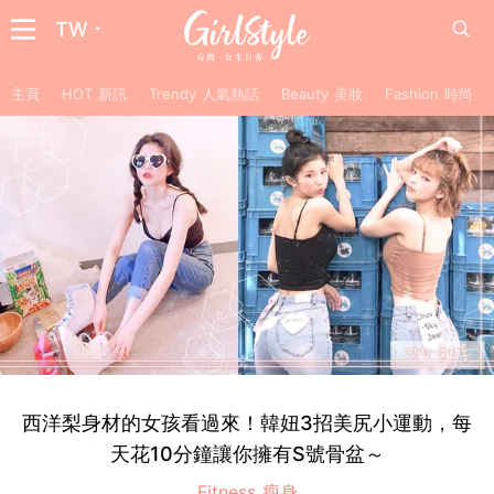
TW
主頁
HOT 新訊
Trendy 人氣熱話
Beauty 美妝
Fashion 時尚
西洋梨身材的女孩看過來！韓妞3招美尻小運動，每
天花10分鐘讓你擁有S號骨盆～
Fitness 瘦身