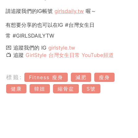
請追蹤我們的
IG
帳號
girlsdaily.tw
喔～
有想要分享的也可以在
IG #
台灣女生日
常
#GIRLSDAILYTW
💌 追蹤我們的 IG
girlstyle.tw
📺 追蹤
GirlStyle 台灣女生日常 YouTube頻道
標籤:
Fitness 瘦身
減肥
瘦身
健康
韓妞
縮骨盆
S號