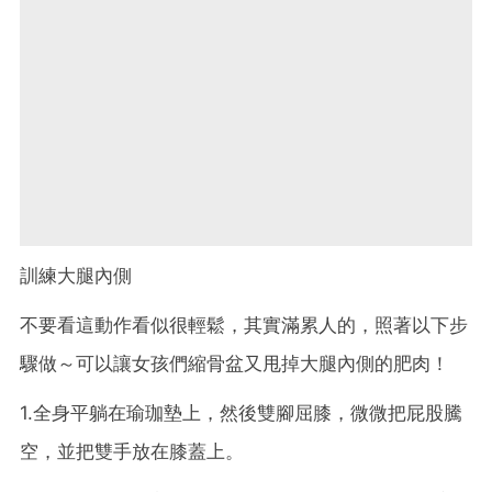
訓練大腿內側
不要看這動作看似很輕鬆，其實滿累人的，照著以下步
驟做～可以讓女孩們縮骨盆又甩掉大腿內側的肥肉！
1.全身平躺在瑜珈墊上，然後雙腳屈膝，微微把屁股騰
空，並把雙手放在膝蓋上。