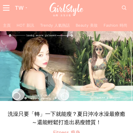
TW
主頁
HOT 新訊
Trendy 人氣熱話
Beauty 美妝
Fashion 時尚
洗澡只要「轉」一下就能瘦？夏日沖冷水澡最療癒
～還能輕鬆打造出易瘦體質！
Fitness 瘦身