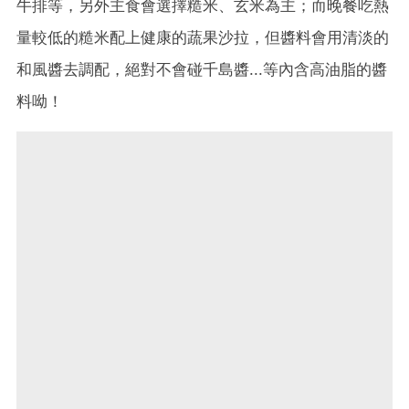
牛排等，另外主食會選擇糙米、玄米為主；而晚餐吃熱
量較低的糙米配上健康的蔬果沙拉，但醬料會用清淡的
和風醬去調配，絕對不會碰千島醬...等內含高油脂的醬
料呦！