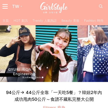
TW
主頁
HOT 新訊
Trendy 人氣熱話
Beauty 美妝
Fashion 時尚
94公斤→ 44公斤全靠「一天吃5餐」？韓妞2年內
成功甩肉50公斤～食譜不藏私完整大公開
Fitness 瘦身