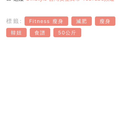
標籤:
Fitness 瘦身
減肥
瘦身
韓妞
食譜
50公斤