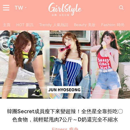
TW
主頁
HOT 新訊
Trendy 人氣熱話
Beauty 美妝
Fashion 時尚
韓團Secret成員瘦下來變超辣！全烋星全靠拒吃〇
色食物，就輕鬆甩肉7公斤～D奶還完全不縮水
Fitness 瘦身