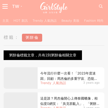
TW
主頁
HOT 新訊
Trendy 人氣熱話
Beauty 美妝
Fashion 時尚
標籤：
粥餅倫
粥餅倫標籤文章，共有2則粥餅倫相關文章
今年流行什麼一次看！「2023年度迷
因」回顧：周杰倫的多重宇宙、恐龍扛
Trendy 人氣熱話
3 years ago
狼、誓言版求佛
這是誰？周杰倫開心上傳泰國蠟像，相
似度0網笑：「吳克群亂入」、「粥餅
Trendy 人氣熱話
3 years ago