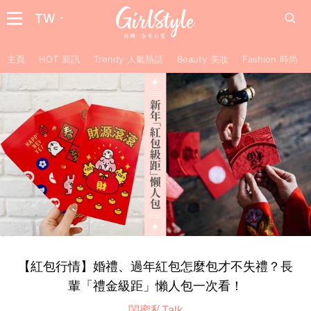
TW
主頁
HOT 新訊
Trendy 人氣熱話
Beauty 美妝
Fashion 時尚
【紅包行情】婚禮、過年紅包怎麼包才不失禮？長
輩「禮金級距」懶人包一次看！
閨蜜私Talk