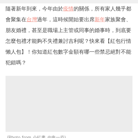
隨著新年到來，今年由於
疫情
的關係，所有家人幾乎都
會聚集在
台灣
過年，這時候開始要出席
新年
家族聚會、
朋友婚禮，甚至是職場上主管或同事的婚事時，到底要
怎麼包禮才能夠不失禮兼討吉利呢？快來看【紅包行情
懶人包】！你知道紅包數字金額有哪一些禁忌絕對不能
犯錯嗎？
Photo from 小紅書 ＠申一焱