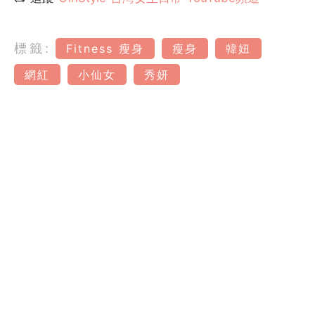
標籤:
Fitness 瘦身
瘦身
韓妞
網紅
小仙女
秀妍