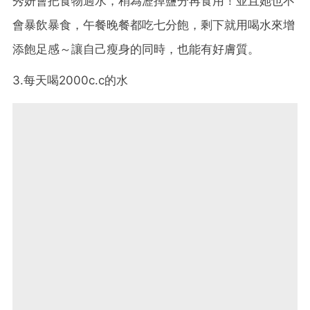
秀妍會把食物過水，稍為瀝掉鹽分再食用！並且她也不
會暴飲暴食，午餐晚餐都吃七分飽，剩下就用喝水來增
添飽足感～讓自己瘦身的同時，也能有好膚質。
3.每天喝2000c.c的水