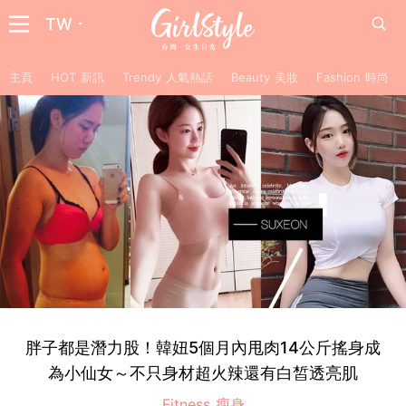
TW
主頁
HOT 新訊
Trendy 人氣熱話
Beauty 美妝
Fashion 時尚
胖子都是潛力股！韓妞5個月內甩肉14公斤搖身成
為小仙女～不只身材超火辣還有白皙透亮肌
Fitness 瘦身