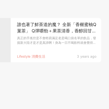
誰也著了鮮茶道的魔？ 全新「香榭蜜柚Q
菓茶」 Q彈嚼勁＋果茶清香，香醇回甘連
見習網美小吳都深陷火熱魅力中！
真正的手搖控是不會輕易滿足老是喝口袋名單的飲品，發
掘新大陸才是才是真諦啊！身為一日不喝飲料就會覺得
怪...
Lifestyle 消費生活
3 years ago