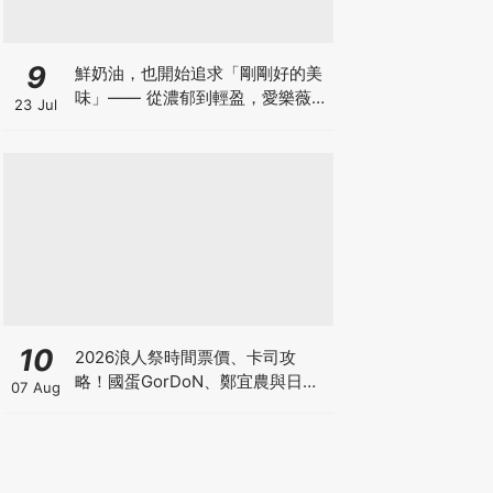
9
鮮奶油，也開始追求「剛剛好的美
味」—— 從濃郁到輕盈，愛樂薇
23 Jul
25% 輕脂鮮奶油合作 8 家甜點重
新定義幸福感
10
2026浪人祭時間票價、卡司攻
略！國蛋GorDoN、鄭宜農與日本
07 Aug
樂團OGRE YOU ASSHOLE降臨台
南