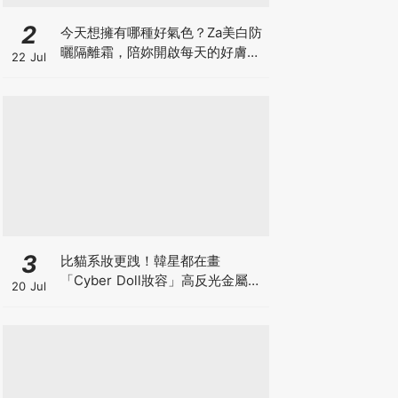
2
今天想擁有哪種好氣色？Za美白防
曬隔離霜，陪妳開啟每天的好膚
22 Jul
況，四色妝前校色搭配高效防曬，
一抹滑順服貼，打造專屬命定美
肌！
3
比貓系妝更跩！韓星都在畫
「Cyber Doll妝容」高反光金屬感
20 Jul
與俐落線條，虛擬美學持續發酵