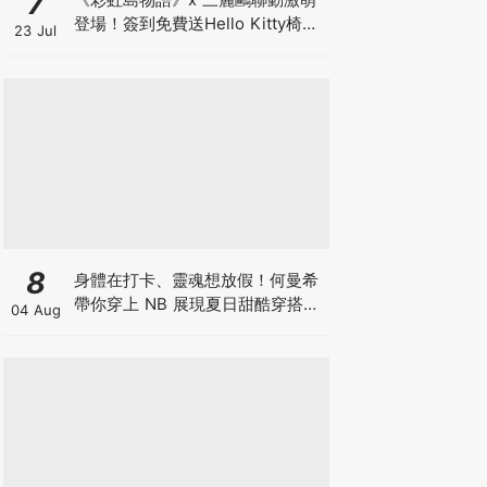
7
登場！簽到免費送Hello Kitty椅
23 Jul
子，【惡魔的低語】10週年改版與
見面會同步狂歡！
8
身體在打卡、靈魂想放假！何曼希
帶你穿上 NB 展現夏日甜酷穿搭
04 Aug
學，超萌限量 N 寶飲料提袋等你
拿♡