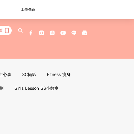
工作機會
看
女生心事
3C攝影
Fitness 瘦身
企劃
Girl's Lesson GS小教室