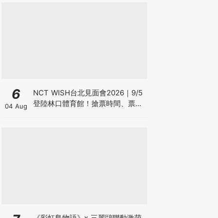
6
NCT WISH台北見面會2026｜9/5
登陸林口體育館！搶票時間、票價
04 Aug
座位圖、Weverse預售攻略總整理
《彩虹島物語》x 三麗鷗聯動激萌