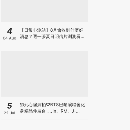
4
【日常心測站】8月會收到什麼好
消息？選一張夏日明信片測測看，
04 Aug
感受宇宙給你的好運祝福
5
帥到心臟漏拍♡BTS巴黎演唱會化
身精品伸展台，Jin、RM、J-
22 Jul
hope、Jimin、V、柾國戰袍細節
一次看