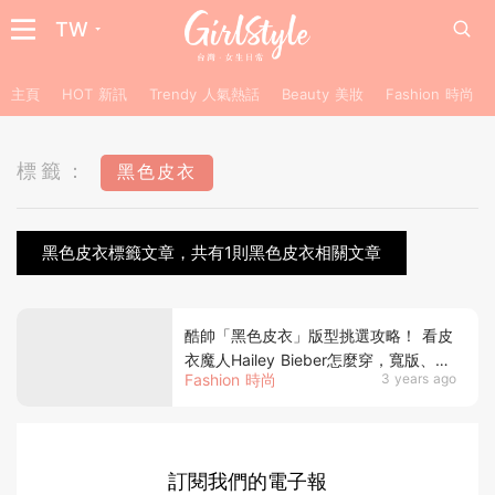
TW
主頁
HOT 新訊
Trendy 人氣熱話
Beauty 美妝
Fashion 時尚
標籤：
黑色皮衣
黑色皮衣標籤文章，共有1則黑色皮衣相關文章
酷帥「黑色皮衣」版型挑選攻略！ 看皮
衣魔人Hailey Bieber怎麼穿，寬版、短
Fashion 時尚
3 years ago
版或是超長廓型隨意搭都時髦
訂閱我們的電子報