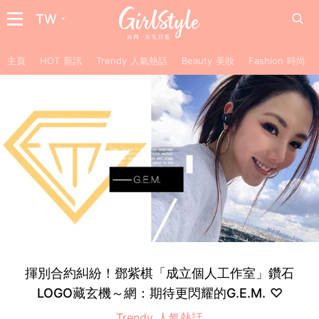
TW
主頁
HOT 新訊
Trendy 人氣熱話
Beauty 美妝
Fashion 時尚
揮別合約糾紛！鄧紫棋「成立個人工作室」鑽石
LOGO藏玄機～網：期待更閃耀的G.E.M. ♡
Trendy 人氣熱話