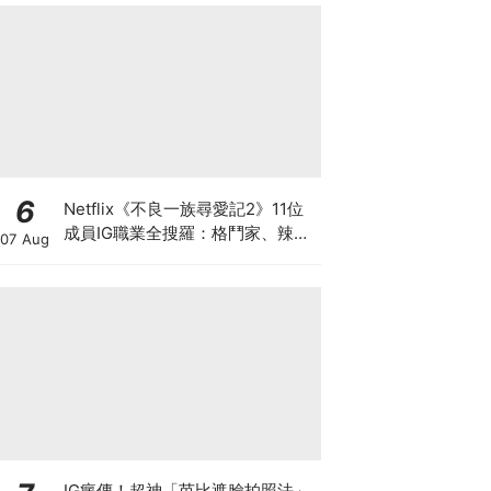
6
Netflix《不良一族尋愛記2》11位
成員IG職業全搜羅：格鬥家、辣妹
07 Aug
模特、自衛隊饒舌歌手
IG瘋傳！超神「芭比遮臉拍照法」