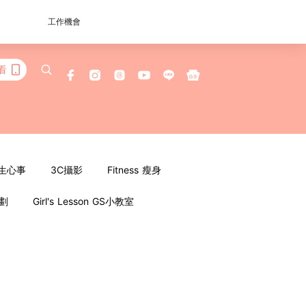
工作機會
看
女生心事
3C攝影
Fitness 瘦身
企劃
Girl's Lesson GS小教室