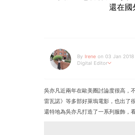
還在國
By
Irene
on 03 Jan 2018
Digital Editor
做自己，好嗎？
吳亦凡近兩年在歐美圈討論度很高，
雷瓦諾》等多部好萊塢電影，也出了
還特地為吳亦凡打造了一系列服飾，