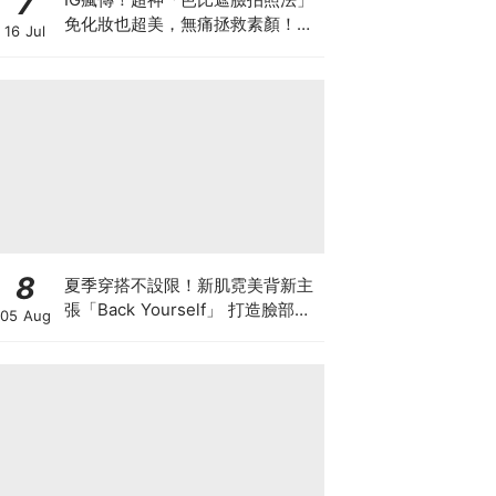
7
免化妝也超美，無痛拯救素顏！附
16 Jul
上芭比素材懶人包
8
夏季穿搭不設限！新肌霓美背新主
張「Back Yourself」 打造臉部級
05 Aug
背部養膚儀式