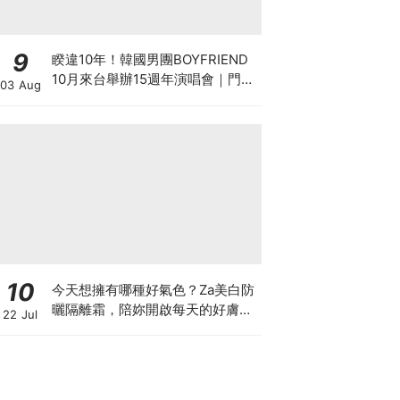
9
睽違10年！韓國男團BOYFRIEND
10月來台舉辦15週年演唱會｜門
03 Aug
票、福利、搶票攻略一次看
10
今天想擁有哪種好氣色？Za美白防
曬隔離霜，陪妳開啟每天的好膚
22 Jul
況，四色妝前校色搭配高效防曬，
一抹滑順服貼，打造專屬命定美
肌！