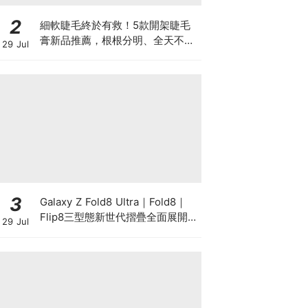
2
細軟睫毛終於有救！5款開架睫毛
膏新品推薦，根根分明、全天不塌
29 Jul
真的太燒
3
Galaxy Z Fold8 Ultra｜Fold8｜
Flip8三型態新世代摺疊全面展開！
29 Jul
以 Galaxy AI 驅動摺疊創新，全面
升級行動生產力、娛樂與個人風格