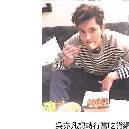
吳亦凡想轉行當吃貨