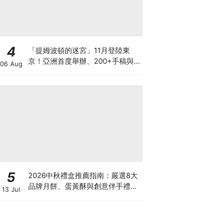
4
「提姆波頓的迷宮」11月登陸東
京！亞洲首度舉辦、200+手稿與
06 Aug
沒入型沉浸式體驗懶人包
5
2026中秋禮盒推薦指南：嚴選8大
品牌月餅、蛋黃酥與創意伴手禮懶
13 Jul
人包