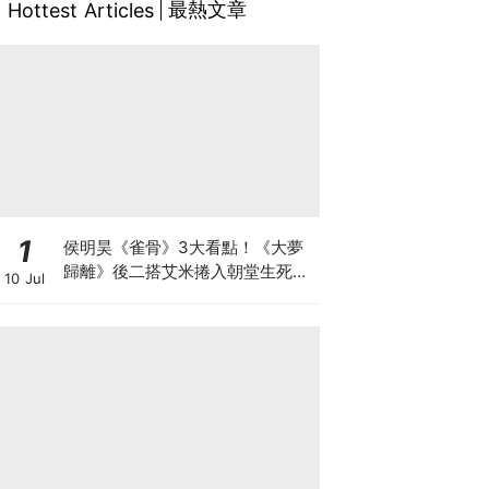
最熱文章
Hottest Articles
1
侯明昊《雀骨》3大看點！《大夢
歸離》後二搭艾米捲入朝堂生死虐
10 Jul
戀，戰損失明破碎感拉滿！