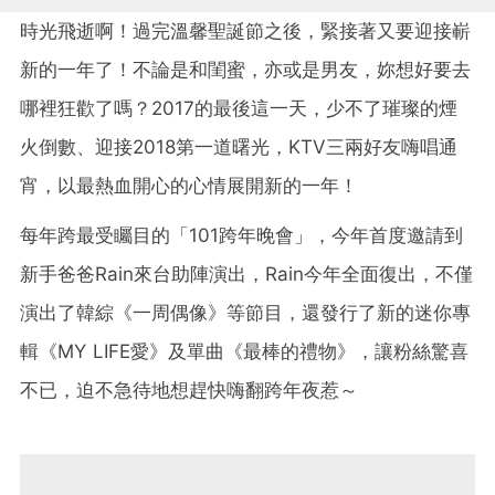
時光飛逝啊！過完溫馨聖誕節之後，緊接著又要迎接嶄
新的一年了！不論是和閨蜜，亦或是男友，妳想好要去
哪裡狂歡了嗎？2017的最後這一天，少不了璀璨的煙
火倒數、迎接2018第一道曙光，KTV三兩好友嗨唱通
宵，以最熱血開心的心情展開新的一年！
每年跨最受矚目的「101跨年晚會」，今年首度邀請到
新手爸爸Rain來台助陣演出，Rain今年全面復出，不僅
演出了韓綜《一周偶像》等節目，還發行了新的迷你專
輯《MY LIFE愛》及單曲《最棒的禮物》，讓粉絲驚喜
不已，迫不急待地想趕快嗨翻跨年夜惹～