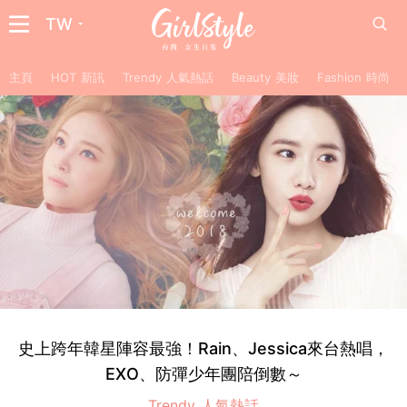
TW
主頁
HOT 新訊
Trendy 人氣熱話
Beauty 美妝
Fashion 時尚
史上跨年韓星陣容最強！Rain、Jessica來台熱唱，
EXO、防彈少年團陪倒數～
Trendy 人氣熱話