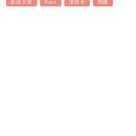
歌謠大賞
Rain
潔西卡
潤娥