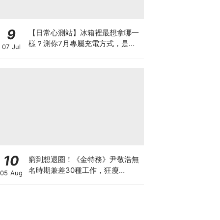
9
【日常心測站】冰箱裡最想拿哪一
樣？測你7月專屬充電方式，是朋
07 Jul
友和陪伴、新鮮刺激、小確幸、徹
底休息，還是清醒斷捨離？
10
窮到想退圈！《金特務》尹敬浩無
名時期兼差30種工作，狂瘦
05 Aug
34kg「如今迎青龍男配角」苦盡
甘來