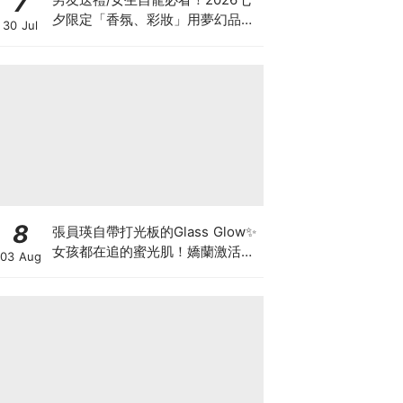
7
夕限定「香氛、彩妝」用夢幻品項
30 Jul
譜寫浪漫約會，為愛加分不踩雷♡
8
張員瑛自帶打光板的Glass Glow✨
女孩都在追的蜜光肌！嬌蘭激活能
03 Aug
量凍晶x平衡油精華，首創「肌膚
喝的檸檬橄欖油」!