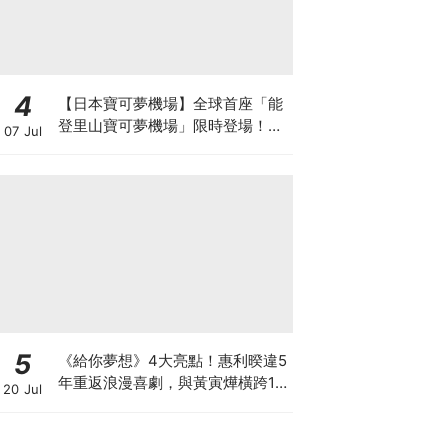
4
【日本寶可夢機場】全球首座「能
登里山寶可夢機場」限時登場！
07 Jul
111種飛行系寶可夢、皮卡丘觀景
台、限定周邊全攻略
5
《給你夢想》4大亮點！惠利暌違5
年重返浪漫喜劇，與黃寅燁橫跨15
20 Jul
年的初戀與夢想！