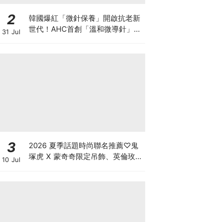
2
韓國爆紅「微針保養」開啟抗老新
世代！AHC首創「溫和微導針」吸
31 Jul
收激增+91% 2026重磅新品登台！
AHC「微導針粉瓶」完美結合新一
代A醇，毛孔縮小1/3，1天細嫩亮
3
2026 夏季話題時尚聯名推薦♡鬼
塚虎 X 蒙奇奇限定吊飾、英倫玫瑰
10 Jul
Hello Kitty，還有韓星同款 Y2K
老帽必須衝