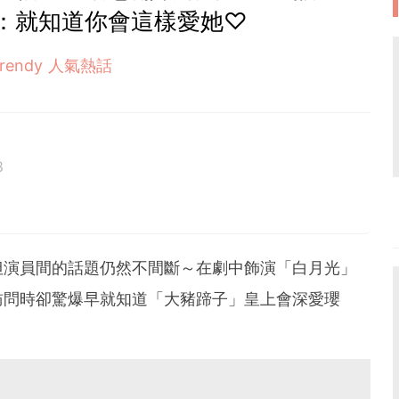
：就知道你會這樣愛她♡
Trendy 人氣熱話
8
但演員間的話題仍然不間斷～在劇中飾演「白月光」
訪問時卻驚爆早就知道「大豬蹄子」皇上會深愛瓔