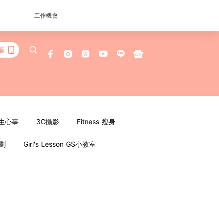
工作機會
看
女生心事
3C攝影
Fitness 瘦身
企劃
Girl's Lesson GS小教室