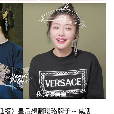
延禧》皇后想翻瓔珞牌子～喊話