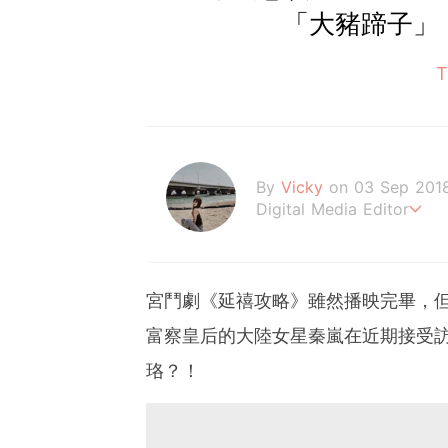
「大豬蹄子」
By
Vicky
on 03 Sep 201
Digital Media Editor
Hi，我是V編。
宮鬥劇《延禧攻略》雖然播映完畢，
富察皇后的大陸女星秦嵐在近期接受
珞？！