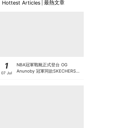
最熱文章
Hottest Articles
1
NBA冠軍戰靴正式登台 OG
Anunoby 冠軍同款SKECHERS
07 Jul
SKX Nexus "NYC Blue" PE 7月4
日(六)中午12點整，限量開放預
購！見證NBA歷史級逆轉與奪冠榮
耀，全球瘋搶的冠軍戰靴10月正式
抵台