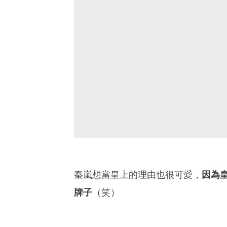
秦嵐想當皇上的理由也很可愛，
因為
牌子
（笑）