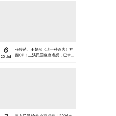
6
張凌赫、王楚然《這一秒過火》神
顏CP！上演民國瘋癲虐戀，巴掌
20 Jul
戲張力拉滿！
男友送禮/女生自寵必看！2026七