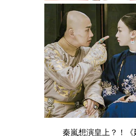
秦嵐想演皇上？！《