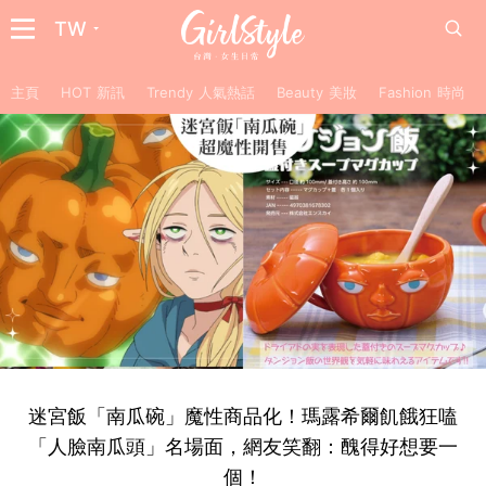
TW
主頁
HOT 新訊
Trendy 人氣熱話
Beauty 美妝
Fashion 時尚
迷宮飯「南瓜碗」魔性商品化！瑪露希爾飢餓狂嗑
「人臉南瓜頭」名場面，網友笑翻：醜得好想要一
個！