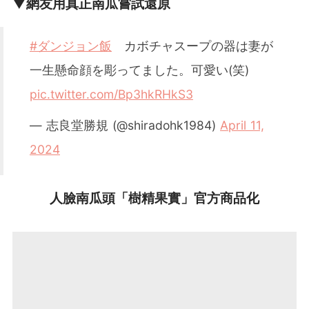
▼網友用真正南瓜嘗試還原
#ダンジョン飯
カボチャスープの器は妻が
一生懸命顔を彫ってました。可愛い(笑)
pic.twitter.com/Bp3hkRHkS3
— 志良堂勝規 (@shiradohk1984)
April 11,
2024
人臉南瓜頭「樹精果實」官方商品化