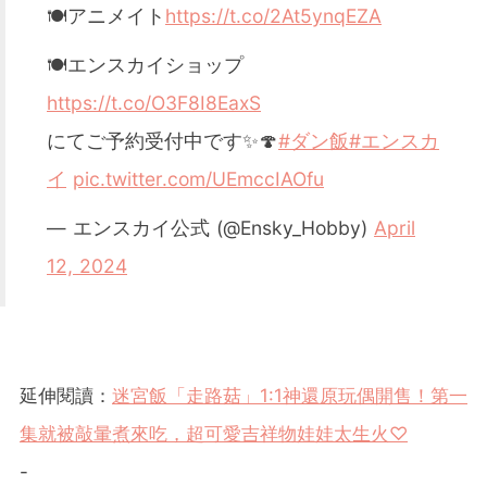
🍽アニメイト
https://t.co/2At5ynqEZA
🍽️エンスカイショップ
https://t.co/O3F8I8EaxS
にてご予約受付中です✨🍄
#ダン飯
#エンスカ
イ
pic.twitter.com/UEmccIAOfu
— エンスカイ公式 (@Ensky_Hobby)
April
12, 2024
延伸閱讀：
迷宮飯「走路菇」1:1神還原玩偶開售！第一
集就被敲暈煮來吃，超可愛吉祥物娃娃太生火♡
-