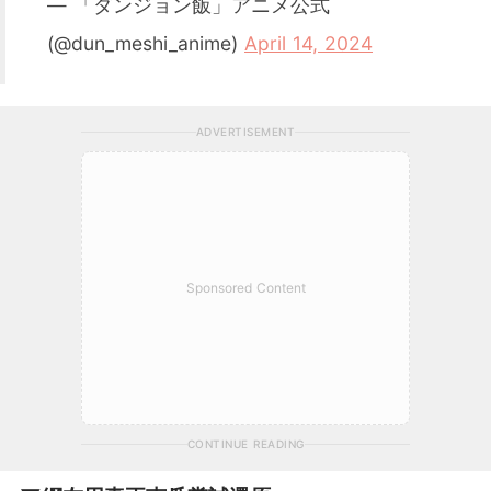
— 「ダンジョン飯」アニメ公式
(@dun_meshi_anime)
April 14, 2024
ADVERTISEMENT
Sponsored Content
CONTINUE READING