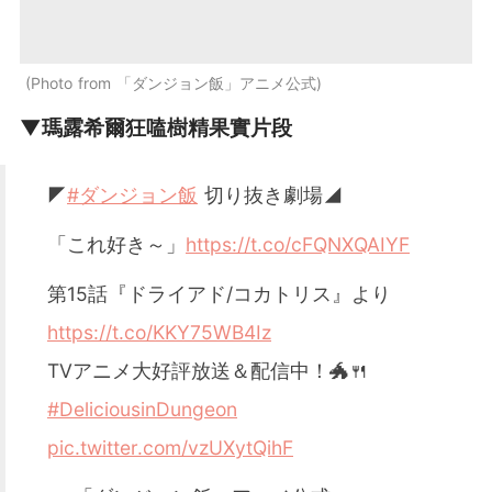
Photo from 「ダンジョン飯」アニメ公式
▼瑪露希爾狂嗑樹精果實片段
◤
#ダンジョン飯
切り抜き劇場◢
「これ好き～」
https://t.co/cFQNXQAIYF
第15話『ドライアド/コカトリス』より
https://t.co/KKY75WB4Iz
TVアニメ大好評放送＆配信中！🐲🍴
#DeliciousinDungeon
pic.twitter.com/vzUXytQihF