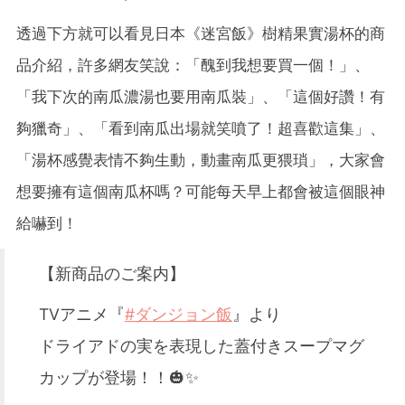
透過下方就可以看見日本《迷宮飯》樹精果實湯杯的商
品介紹，許多網友笑說：「醜到我想要買一個！」、
「我下次的南瓜濃湯也要用南瓜裝」、「這個好讚！有
夠獵奇」、「看到南瓜出場就笑噴了！超喜歡這集」、
「湯杯感覺表情不夠生動，動畫南瓜更猥瑣」，大家會
想要擁有這個南瓜杯嗎？可能每天早上都會被這個眼神
給嚇到！
【新商品のご案内】
TVアニメ『
#ダンジョン飯
』より
ドライアドの実を表現した蓋付きスープマグ
カップが登場！！🎃✨