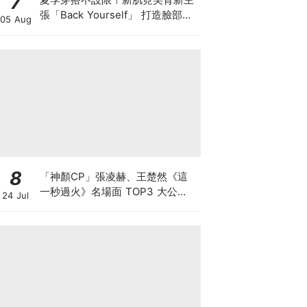
7
張「Back Yourself」 打造臉部級
05 Aug
背部養膚儀式
8
「神顏CP」張凌赫、王楚然《這
一秒過火》名場面 TOP3 大公
24 Jul
開！冠軍竟然不是強吻戲？