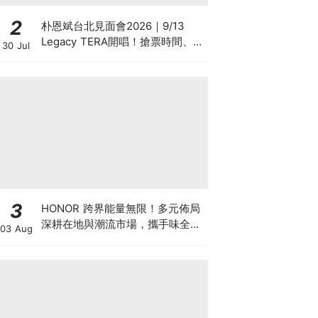
2
朴恩斌台北見面會2026｜9/13
Legacy TERA開唱！搶票時間、票
30 Jul
價福利、地點懶人包
3
HONOR 跨界能量無限！多元佈局
深耕在地與潮流市場，攜手味全龍
03 Aug
進駐大巨蛋萬人盛典！以科技串聯
運動、音樂與潮流文化體驗 ，
HONOR 600 Pro MOLLY Limited
Edition 8/1起限量開賣