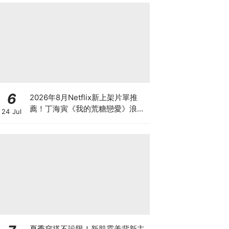
6
2026年8月Netflix新上架片單推
薦！丁海寅《我的荒糖戀愛》浪漫
24 Jul
回歸、日本戀綜《不良一族尋愛
記》第2季來了
夏季穿搭不設限！新肌霓美背新主