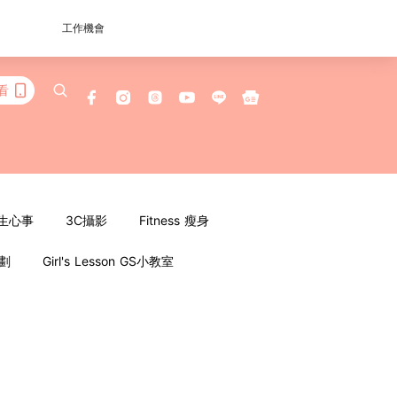
工作機會
看
女生心事
3C攝影
Fitness 瘦身
企劃
Girl's Lesson GS小教室