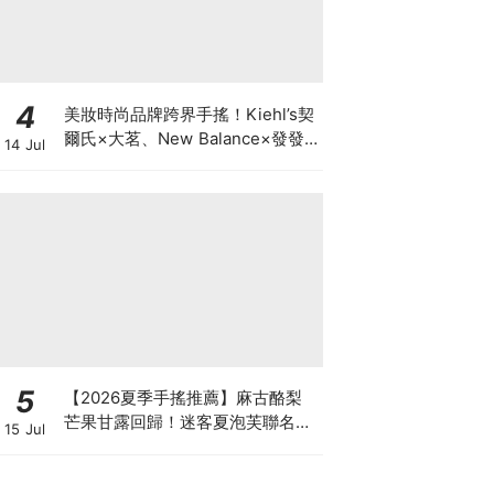
4
美妝時尚品牌跨界手搖！Kiehl’s契
爾氏×大茗、New Balance×發發
14 Jul
& COLD STONE、怡麗絲爾×抿茶
夏日限定登場
5
【2026夏季手搖推薦】麻古酪梨
芒果甘露回歸！迷客夏泡芙聯名、
15 Jul
可不可柚檸紅茶5大話題新飲品消
暑必喝