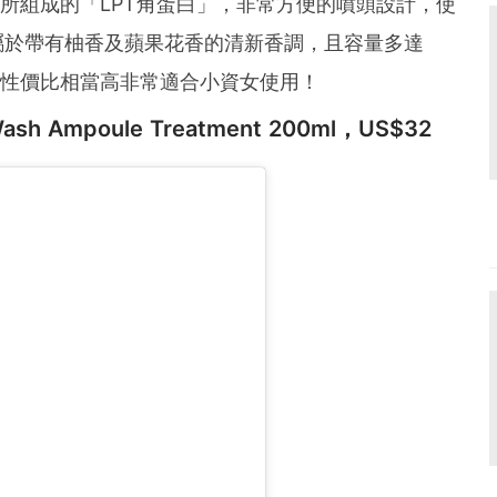
P所組成的「LPT角蛋白」，非常方便的噴頭設計，使
屬於帶有柚香及蘋果花香的清新香調，且容量多達
元，性價比相當高非常適合小資女使用！
o Wash Ampoule Treatment 200ml，US$32