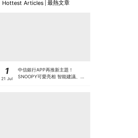
最熱文章
Hottest Articles
1
中信銀行APP再推新主題！
SNOOPY可愛亮相 智能建議、
21 Jul
ATM提領地圖等超吸睛功能同步上
市