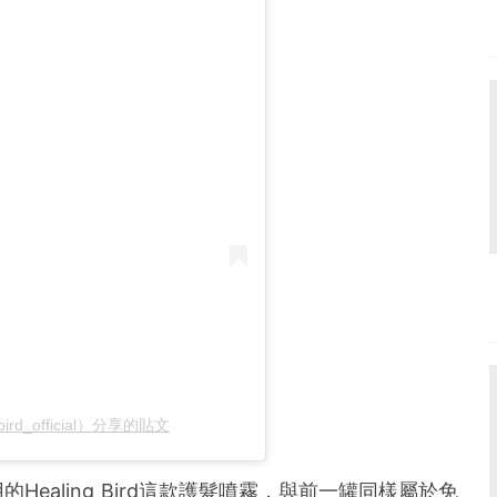
bird_official）分享的貼文
ealing Bird這款護髮噴霧，與前一罐同樣屬於免