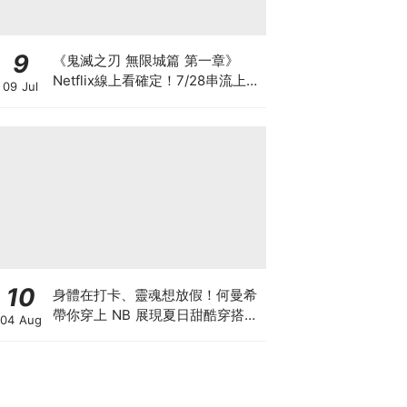
9
《鬼滅之刃 無限城篇 第一章》
Netflix線上看確定！7/28串流上架
09 Jul
時間、劇情看點與台灣平台懶人包
10
身體在打卡、靈魂想放假！何曼希
帶你穿上 NB 展現夏日甜酷穿搭
04 Aug
學，超萌限量 N 寶飲料提袋等你
拿♡