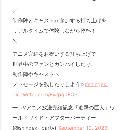
／
制作陣とキャストが参加する打ち上げを
リアルタイムで体験しながら乾杯！
＼
アニメ完結をお祝いする打ち上げで
世界中のファンとカンパイしたり、
制作陣やキャストへ
メッセージを残したりしよう✨
#shingeki
pic.twitter.com/EyJpgdEO3p
— TVアニメ放送完結記念『進撃の巨人』ワ
ールドワイド・アフターパーティー
(@shingeki_party)
September 19, 2023