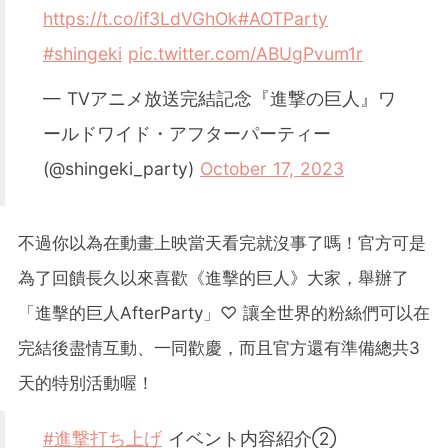
https://t.co/if3LdVGhOk
#AOTParty
#shingeki
pic.twitter.com/ABUgPvum1r
— TVアニメ放送完結記念『進撃の巨人』ワ
ールドワイド・アフターパーティー
(@shingeki_party)
October 17, 2023
不過你以為在動畫上映當天看完就沒事了嗎！官方可是
為了回饋長久以來喜歡《進擊的巨人》大家，舉辦了
「進擊的巨人AfterParty」♡ 讓全世界的粉絲們可以在
完結後盡情互動、一同歡慶，而且官方還有準備總共3
天的特別活動喔！
#進撃打ち上げ
イベント内容紹介②