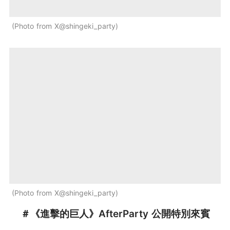
Photo from X@shingeki_party
Photo from X@shingeki_party
＃《進擊的巨人》AfterParty 公開特別來賓