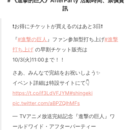
＃《進擊的巨人》AfterParty 活動時間、票價資
訊
❗️お得にチケットが買えるのはあと3日❗️
『
#進撃の巨人
』ファン参加型打ち上げ
#進撃
打ち上げ
の早割チケット販売は
10/3(火)11:00まで！！
さあ、みんなで完結をお祝いしよう✨
イベント詳細は特設サイトにて👇
https://t.co/if3LdVFJYM
#shingeki
pic.twitter.com/aBPZQlhMFs
— TVアニメ放送完結記念『進撃の巨人』ワ
ールドワイド・アフターパーティー