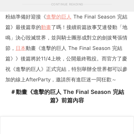
CONTINUE READING
粉絲準備好迎接《
進擊的巨人
The Final Season 完結
篇》最後篇章的
動畫
了嗎！接續前篇故事艾連發動「地
鳴」決心毀滅世界，並與騎士團形成對立的劍拔弩張情
節，
日本
動畫《進擊的巨人 The Final Season 完結
篇》》後篇將於11/4上映，公開最終戰役。而官方了慶
祝《進擊的巨人》正式完結，特別舉辦全世界都可以參
加的線上AfterParty，邀請所有進巨迷一同狂歡～
＃動畫《進擊的巨人 The Final Season 完結
篇》前篇內容