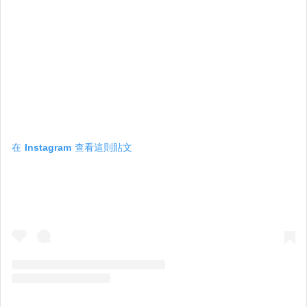
在 Instagram 查看這則貼文