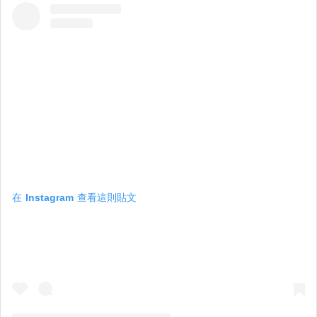
在 Instagram 查看這則貼文