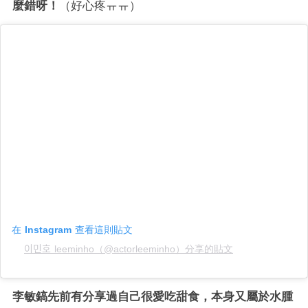
麼錯呀！
（好心疼ㅠㅠ）
在 Instagram 查看這則貼文
이민호 leeminho（@actorleeminho）分享的貼文
李敏鎬先前有分享過自己很愛吃甜食，本身又屬於水腫