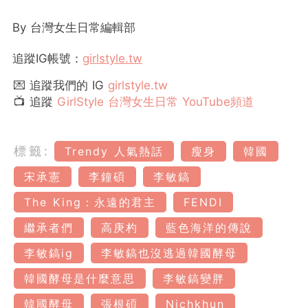
By 台灣女生日常編輯部
追蹤
IG
帳號：
girlstyle.tw
💌 追蹤我們的 IG
girlstyle.tw
📺 追蹤
GirlStyle 台灣女生日常 YouTube頻道
標籤:
Trendy 人氣熱話
瘦身
韓國
宋承憲
李鐘碩
李敏鎬
The King：永遠的君主
FENDI
繼承者們
高庚杓
藍色海洋的傳說
李敏鎬ig
李敏鎬也沒逃過韓國酵母
韓國酵母是什麼意思
李敏鎬變胖
韓國酵母
張根碩
Nichkhun