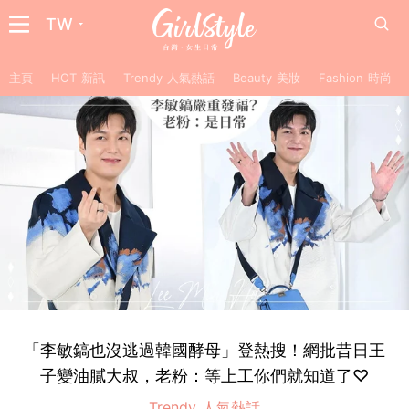
TW
主頁
HOT 新訊
Trendy 人氣熱話
Beauty 美妝
Fashion 時尚
「李敏鎬也沒逃過韓國酵母」登熱搜！網批昔日王
子變油膩大叔，老粉：等上工你們就知道了♡
Trendy 人氣熱話