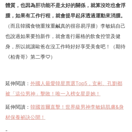
體質，也因為肝功能不是太好的關係，就算沒吃也會浮
腫，如果有工作行程，就會提早起床透過運動來消腫。
（而且韓國食物重辣重鹹真的很容易浮腫）李敏鎬自己
也說過如果要拍新作，就會進行嚴格的飲食控管及健
身，所以就讓歐爸在沒工作時好好享受美食吧！（期待
《柏青哥》第二季♡）
延伸閱讀：
外國人最愛韓星票選Top5，玄彬、孔劉都
被「這位男神」擊敗！唯一入榜女星是她！
延伸閱讀：
韓國首爾直擊！世界級男神李敏鎬肌膚&身
材保養祕訣公開！
-