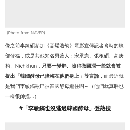
Photo from NAVER
像之前李鐘碩參加《音爆浩劫》電影宣傳記者會時的臉
部發福，或是其他知名男藝人：宋承憲、張根碩、高庚
杓、Nichkhun，
只要一變胖、臉稍微圓潤一些就會被
提出「韓國酵母已降臨在他們身上」等言論
，而最近就
是我們李敏鎬歐巴被韓國酵母纏住啊～（他們就算胖也
一樣很帥捏...）
#「李敏鎬也沒逃過韓國酵母」登熱搜