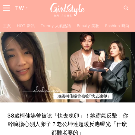
TW
主頁
HOT 新訊
Trendy 人氣熱話
Beauty 美妝
Fashion 時尚
38歲柯佳嬿曾被唸「快去凍卵」！她霸氣反擊：你
幹嘛擔心別人卵子？老公坤達超暖反應曝光「什麼
都聽老婆的」