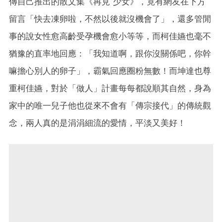
傳自己推出的散文集《再見 少女》，竟有網友在下方
留言「快去凍卵啦，不然以後就沒機會了」，還多管閒
事的說女性愈高齡受孕機會愈小等等，而柯佳嬿也毫不
猶豫的直率地回應：「我知道啊，跟你沒關係吧，你幹
嘛擔心別人的卵子」，霸氣回應圈粉無數！而坤達也尊
重柯佳嬿，對於「做人」計畫每每都說順其自然，身為
家中的唯一兒子他也從來不會有「傳宗接代」的傳統觀
念，兩人真的是涓涓細流的愛情，平淡又美好！