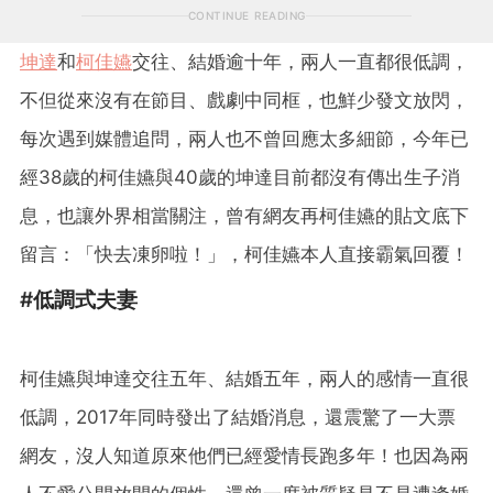
CONTINUE READING
坤達
和
柯佳嬿
交往、結婚逾十年，兩人一直都很低調，
不但從來沒有在節目、戲劇中同框，也鮮少發文放閃，
每次遇到媒體追問，兩人也不曾回應太多細節，今年已
經38歲的柯佳嬿與40歲的坤達目前都沒有傳出生子消
息，也讓外界相當關注，曾有網友再柯佳嬿的貼文底下
留言：「快去凍卵啦！」，柯佳嬿本人直接霸氣回覆！
#低調式夫妻
柯佳嬿與坤達交往五年、結婚五年，兩人的感情一直很
低調，2017年同時發出了結婚消息，還震驚了一大票
網友，沒人知道原來他們已經愛情長跑多年！也因為兩