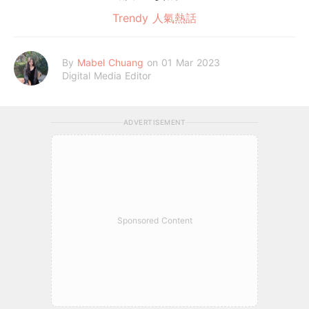
Trendy 人氣熱話
By
Mabel Chuang
on 01 Mar 2023
Digital Media Editor
ADVERTISEMENT
Sponsored Content