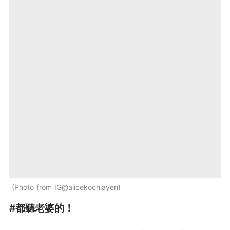
Photo from IG@alicekochiayen
#都聽老婆的！