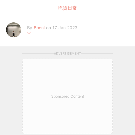
吃貨日常
By
Bonni
on 17 Jan 2023
٩(๑❛ᴗ❛๑)۶
ADVERTISEMENT
Sponsored Content