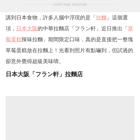
CONTINUE READING
講到日本食物，許多人腦中浮現的是「
拉麵
」這個選
項，
日本大阪
的中華拉麵店「フラン軒」近日推出「
草
莓蛋糕
辣味拉麵」期間限定口味，真的是直接把一整塊
草莓蛋糕放在拉麵上！光看到照片有點嚇到，但試過的
卻意外覺得超級美味唷。
日本大阪「フラン軒」拉麵店