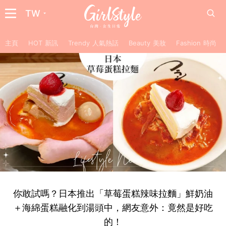
TW
主頁
HOT 新訊
Trendy 人氣熱話
Beauty 美妝
Fashion 時尚
你敢試嗎？日本推出「草莓蛋糕辣味拉麵」鮮奶油
＋海綿蛋糕融化到湯頭中，網友意外：竟然是好吃
的！