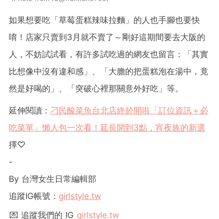
如果想要吃「草莓蛋糕辣味拉麵」的人也手腳也要快
唷！店家只賣到3月就不賣了～剛好這期間要去大阪的
人，不妨試試看，有許多試吃過的網友也留言：「其實
比想像中沒有違和感」、「大膽的把蛋糕泡在湯中，竟
然是好喝的」、「突破心裡那關意外好吃」等。
延伸閱讀：
刁民酸菜魚台北店終於開啦「訂位資訊＋必
吃菜單」懶人包一次看！延長開到3點，宵夜族的新選
擇♡
-
By 台灣女生日常編輯部
追蹤IG帳號：
girlstyle.tw
💌 追蹤我們的 IG
girlstyle.tw