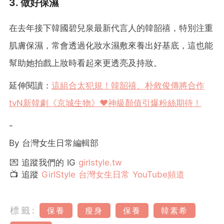
3. 做好保濕
在去年接下韓國碧兒泉最新代言人的韓韶禧，特別注重
肌膚保濕，常會透過化妝水濕敷來養出好基底，這也能
幫助她拍戲上妝時看起來更透亮及持妝。
延伸閱讀：
這組合太犯規！韓韶禧、朴敘俊傳將合作
tvN新韓劇《京城生物》♥️神級顏值引爆粉絲期待！
-
By 台灣女生日常編輯部
💌 追蹤我們的 IG
girlstyle.tw
📺 追蹤
GirlStyle 台灣女生日常 YouTube頻道
標籤:
保養
瘦身
保養
韓素希