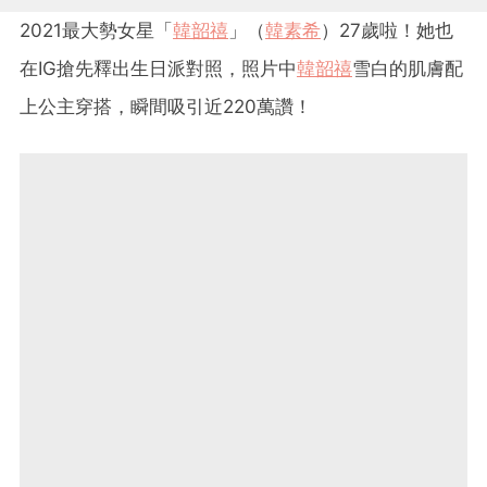
2021最大勢女星「
韓韶禧
」（
韓素希
）27歲啦！她也
在IG搶先釋出生日派對照，照片中
韓韶禧
雪白的肌膚配
上公主穿搭，瞬間吸引近220萬讚！