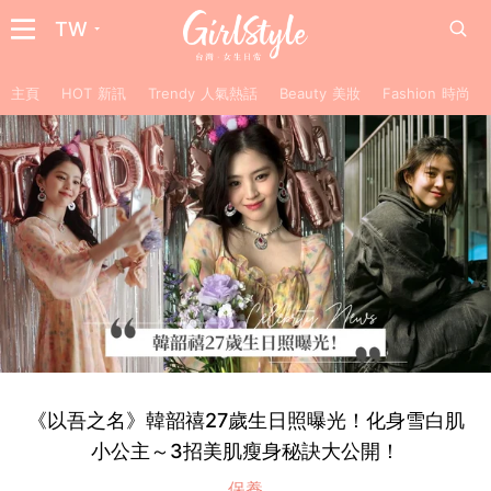
TW
主頁
HOT 新訊
Trendy 人氣熱話
Beauty 美妝
Fashion 時尚
《以吾之名》韓韶禧27歲生日照曝光！化身雪白肌
小公主～3招美肌瘦身秘訣大公開！
保養