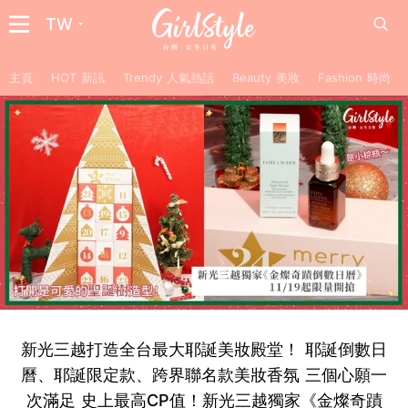
TW
主頁
HOT 新訊
Trendy 人氣熱話
Beauty 美妝
Fashion 時尚
新光三越打造全台最大耶誕美妝殿堂！ 耶誕倒數日
曆、耶誕限定款、跨界聯名款美妝香氛 三個心願一
次滿足 史上最高CP值！新光三越獨家《金燦奇蹟