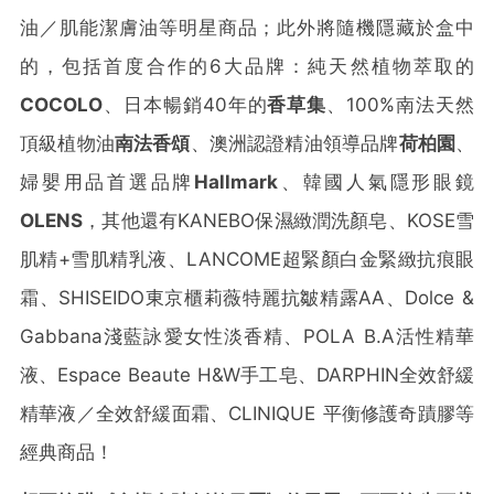
油／肌能潔膚油等明星商品；此外將隨機隱藏於盒中
的，包括首度合作的6大品牌：純天然植物萃取的
COCOLO
、日本暢銷40年的
香草集
、100%南法天然
頂級植物油
南法香頌
、澳洲認證精油領導品牌
荷柏園
、
婦嬰用品首選品牌
Hallmark
、韓國人氣隱形眼鏡
OLENS
，其他還有KANEBO保濕緻潤洗顏皂、KOSE雪
肌精+雪肌精乳液、LANCOME超緊顏白金緊緻抗痕眼
霜、SHISEIDO東京櫃莉薇特麗抗皺精露AA、Dolce &
Gabbana淺藍詠愛女性淡香精、POLA B.A活性精華
液、Espace Beaute H&W手工皂、DARPHIN全效舒緩
精華液／全效舒緩面霜、CLINIQUE 平衡修護奇蹟膠等
經典商品！