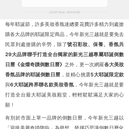
CONTINUE READING
每年耶誕節，許多美妝香氛迷總要花費許多精力到處搶
購各大品牌的耶誕限定商品，今年新光三越就是要免去
民眾到處搶購的辛勞，除了
號召
彩妝、保養、香氛共
29
大品牌聯手打造全台獨家的新光三越專屬耶誕倒數
日曆《金燦奇蹟倒數日曆》
之外，更一次網羅
各大美妝
香氛品牌的耶誕倒數日曆
，並精心挑選
5
大耶誕限定款
與
6
大耶誕跨界聯名款美妝香氛
，今年新光三越就是要
打造全台最大耶誕美妝殿堂，輕輕鬆鬆滿足大家的心
願！
有別於市面上單一品牌的倒數日曆，今年新光三越以
「迎接美麗奇蹟降臨」為發想，發揮巧思讓倒數日曆化