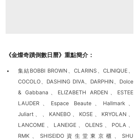
《金燦奇蹟倒數日曆》重點簡介：
集結BOBBI BROWN、CLARINS、CLINIQUE、
COCOLO、DASHING DIVA、DARPHIN、Dolce
& Gabbana、ELIZABETH ARDEN、ESTEE
LAUDER、Espace Beaute、Hallmark、
Juliart、、KANEBO、KOSE、KRYOLAN、
LANCOME、LANEIGE、OLENS、POLA、
RMK、SHISEIDO資生堂東京櫃、SHU