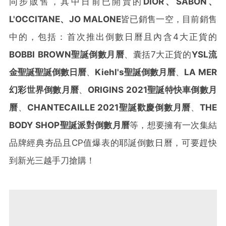
同步販售，其中日前已開賣的
DIOR
、
SABON
、
L'OCCITANE
、
JO MALONE
皆已銷售一空，目前銷售
中的，包括：首次推出倒數日曆且內含4大正貨的
BOBBI BROWN
聖誕倒數月曆
、囊括7大正貨的
YSL
流
金聖誕聖誕倒數日曆
、
Kiehl's
聖誕倒數月曆
、
LA MER
幻彩世界倒數月曆
、
ORIGINS 2021
聖誕特快車倒數月
曆
、
CHANTECAILLE 2021
聖誕歡慶倒數月曆
、
THE
BODY SHOP
聖誕派對倒數月曆
等，想要擁有一次集結
品牌經典夯品且CP值爆表的耶誕倒數日曆，可要趕快
到新光三越手刀搶購！