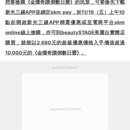
想要搶購《金燦奇蹟倒數日曆》的民眾，可要搶先下載
新光三越
APP
並綁定
skm pay
，於
11/19
（五）上午
10
點起開啟新光三越
APP
精選優惠或至電商平台
skm
online
線上搶購，亦可到
beautySTAGE
美麗台實體店
購買，就能以
2,680
元的超級優惠價格入手價值超過
10,000
元的《金燦奇蹟倒數日曆》。
ADVERTISEMENT
Sponsored Content