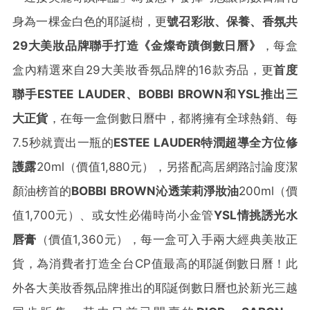
身為一棵金白色的耶誕樹，更
號召
彩妝、保養、香氛共
29
大美妝品牌聯手打造《金燦奇蹟倒數日曆》
，每盒
盒內精選來自29大美妝香氛品牌的16款夯品，更
首度
聯手
ESTEE LAUDER
、
BOBBI BROWN
和
YSL
推出三
大正貨
，在每一盒倒數日曆中，都將擁有全球熱銷、每
7.5秒就賣出一瓶的
ESTEE LAUDER
特潤超導全方位修
護露
20ml（價值1,880元），另搭配高居網路討論度潔
顏油榜首的
BOBBI BROWN
沁透茉莉淨妝油
200ml（價
值1,700元）、或女性必備時尚小金管
YSL
情挑誘光水
唇膏
（價值1,360元），每一盒可入手兩大經典美妝正
貨，為消費者打造全台CP值最高的耶誕倒數日曆！此
外各大美妝香氛品牌推出的耶誕倒數日曆也於新光三越