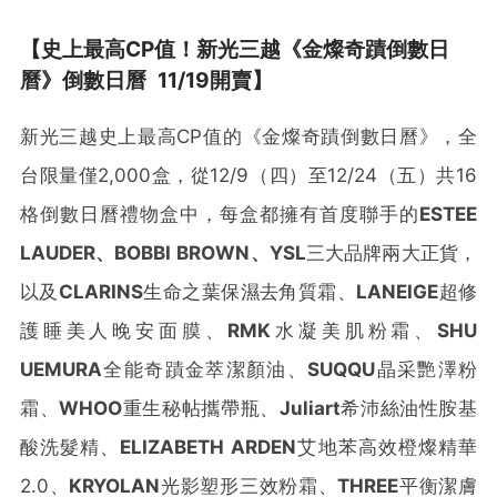
【史上最高
CP
值！新光三越《金燦奇蹟倒數日
曆》倒數日曆
11/19
開賣】
新光三越史上最高CP值的《金燦奇蹟倒數日曆》，全
台限量僅2,000盒，從12/9（四）至12/24（五）共16
格倒數日曆禮物盒中，每盒都擁有首度聯手的
ESTEE
LAUDER
、
BOBBI BROWN
、
YSL
三大品牌兩大正貨，
以及
CLARINS
生命之葉保濕去角質霜、
LANEIGE
超修
護睡美人晚安面膜、
RMK
水凝美肌粉霜、
SHU
UEMURA
全能奇蹟金萃潔顏油、
SUQQU
晶采艷澤粉
霜、
WHOO
重生秘帖攜帶瓶、
Juliart
希沛絲油性胺基
酸洗髮精、
ELIZABETH ARDEN
艾地苯高效橙燦精華
2.0、
KRYOLAN
光影塑形三效粉霜、
THREE
平衡潔膚