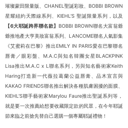
璀璨蒙田限量版、CHANEL聖誕彩妝、BOBBI BROWN
星耀紐約天際線系列、KIEHL’S 聖誕限量系列，以及
【
6
大耶誕跨界聯名款】
BOBBI BROWN聯名大富翁爺
爺推地產大亨美妝富翁系列、LANCOME聯名人氣影集
《艾蜜莉在巴黎》推出EMILY IN PARIS愛在巴黎聯名
唇膏／眼彩盤、M.A.C與知名韓團女星BLACKPINK
Lisa推出M.A.C x L聯名系列，另與知名藝術家Keith
Haring打造新一代薇拉葛蘭公益唇膏、品木宣言與
KAKAO FRIENDS聯名推出解決各種肌膚困擾的面膜、
KIEHL’S聯手藝術家Marylou Faure推出聖誕系列等，
就是要一次推薦給想要收藏限定款的民眾，在今年耶誕
節來臨之前搶先替自己選購一個專屬耶誕禮物！