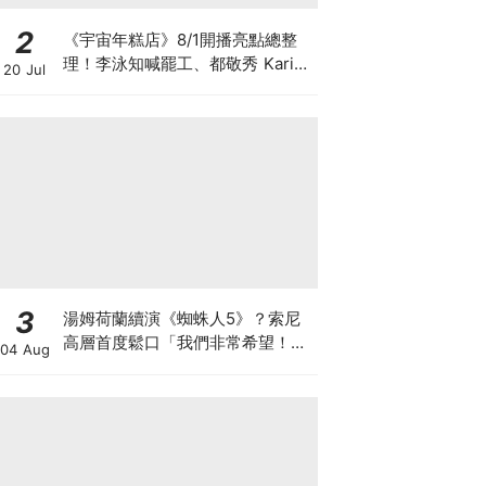
2
《宇宙年糕店》8/1開播亮點總整
理！李泳知喊罷工、都敬秀 Karina
20 Jul
驚喜來打工
3
湯姆荷蘭續演《蜘蛛人5》？索尼
高層首度鬆口「我們非常希望！」
04 Aug
並回應下一代彼得帕克接班計畫