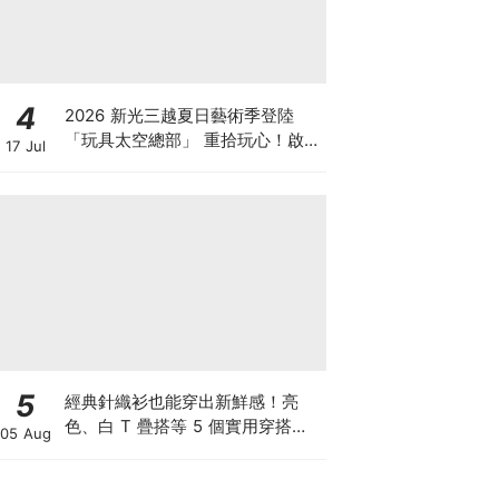
4
2026 新光三越夏日藝術季登陸
「玩具太空總部」 重拾玩心！啟動
17 Jul
暑假最棒冒險計劃，精彩主題展覽
× 暑假童樂會 × 多元體驗活動 ×
親子選物巡迴展出
5
經典針織衫也能穿出新鮮感！亮
色、白 T 疊搭等 5 個實用穿搭技
05 Aug
巧，跟著 Ralph Lauren 輕鬆穿出
秋冬時髦層次