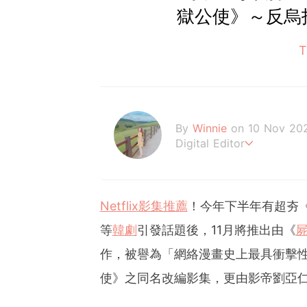
獄公使》～反烏
By
Winnie
on 10 Nov 20
Digital Editor
讓喜歡的事成為生活。
Netflix
影集推薦
！今年下半年有超夯
等
韓劇
引發話題後，11月將推出由《
作，被譽為「網絡漫畫史上最具衝擊性
使》之同名改編影集，更由影帝劉亞