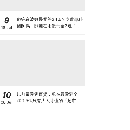
9
做完音波效果竟差34%？皮膚專科
醫師揭：關鍵在術後黃金3週！ 醫
16 Jul
美界首創「美國音波 拉提凍膜」讓
效果開啟「倍速播放模式」
10
以前最愛逛百貨，現在最愛逛全
聯？5個只有大人才懂的「超市快
08 Jul
樂學」