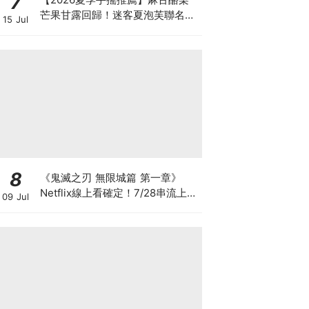
7
芒果甘露回歸！迷客夏泡芙聯名、
15 Jul
可不可柚檸紅茶5大話題新飲品消
暑必喝
8
《鬼滅之刃 無限城篇 第一章》
Netflix線上看確定！7/28串流上架
09 Jul
時間、劇情看點與台灣平台懶人包