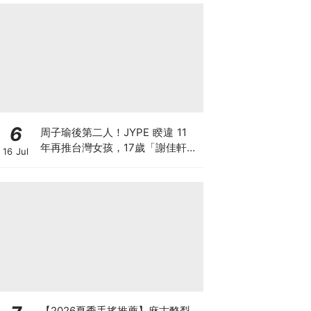
6
周子瑜後第二人！JYPE 睽違 11
年再推台灣女孩，17歲「謝佳軒」
16 Jul
將隨全新女團OURBIRTHDAY出道
【2026夏季手搖推薦】麻古酪梨