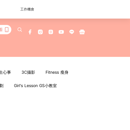
工作機會
看
女生心事
3C攝影
Fitness 瘦身
企劃
Girl's Lesson GS小教室