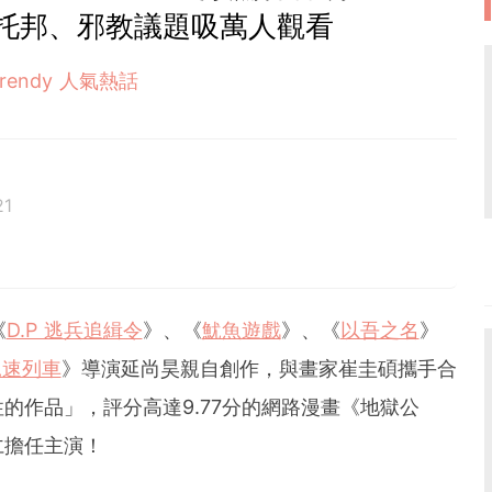
托邦、邪教議題吸萬人觀看
Trendy 人氣熱話
21
《
D.P 逃兵追緝令
》、《
魷魚遊戲
》、《
以吾之名
》
屍速列車
》導演延尚昊親自創作，與畫家崔圭碩攜手合
的作品」，評分高達9.77分的網路漫畫《地獄公
仁擔任主演！