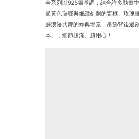
全系列以925銀基調，結合許多動畫
過黃色琺瑯與細緻刻劃的窗框、玫瑰
廳浪漫共舞的經典場景，吊飾背後還刻有「 Be
本」，細節超滿、超用心！