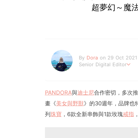
超夢幻～魔
By
Dora
on 29 Oct 2021
Senior Digital Editor
朵拉
PANDORA
與
迪士尼
合作密切，多次
畫《
美女與野獸
》的30週年，品牌也特別
列
珠寶
，6款全新串飾與1款玫瑰
戒指