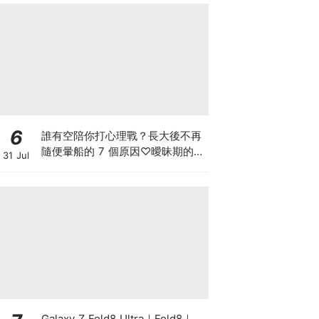
6
誰有空陪你打心理戰？長大後不再
隨便暈船的 7 個原因♡曖昧期的冷
31 Jul
靜，把主動權留給自己
Galaxy Z Fold8 Ultra｜Fold8｜