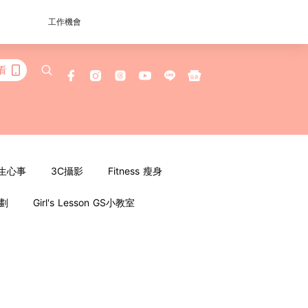
工作機會
看
女生心事
3C攝影
Fitness 瘦身
企劃
Girl's Lesson GS小教室