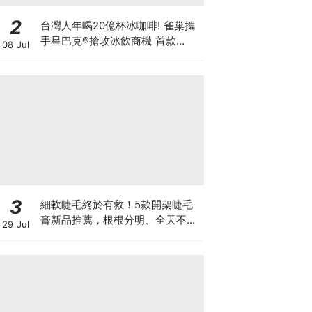
2
台灣人年喝20億杯冰咖啡! 雀巢攜
手星巴克®搶攻冰飲商機 首款
08 Jul
「STARBUCKS® COFFEE
CRAFT 咖啡濃縮液」夏日登台 星
粉在家就能享受星巴克經典冰飲
3
細軟睫毛終於有救！5款開架睫毛
膏新品推薦，根根分明、全天不塌
29 Jul
真的太燒