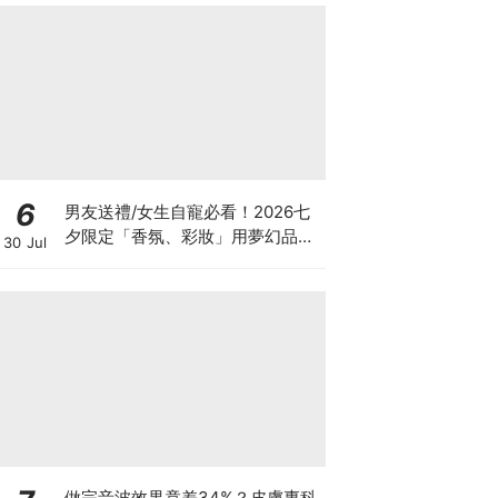
6
男友送禮/女生自寵必看！2026七
夕限定「香氛、彩妝」用夢幻品項
30 Jul
譜寫浪漫約會，為愛加分不踩雷♡
做完音波效果竟差34%？皮膚專科