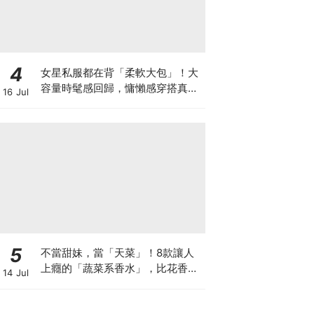
4
女星私服都在背「柔軟大包」！大
容量時髦感回歸，慵懶感穿搭真的
16 Jul
離不開它♡
5
不當甜妹，當「天菜」！8款讓人
上癮的「蔬菜系香水」，比花香更
14 Jul
高級♡