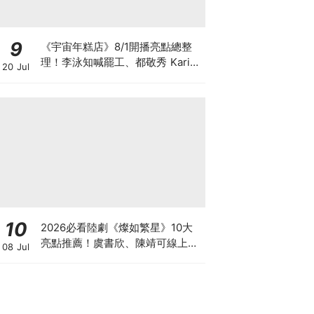
9
《宇宙年糕店》8/1開播亮點總整
理！李泳知喊罷工、都敬秀 Karina
20 Jul
驚喜來打工
10
2026必看陸劇《燦如繁星》10大
亮點推薦！虞書欣、陳靖可線上看
08 Jul
平台、更新時間與原著結局懶人包