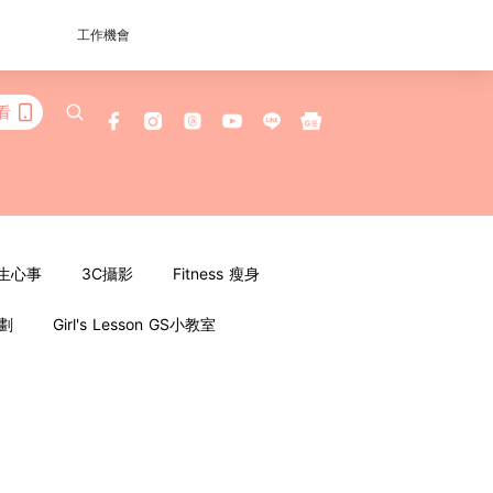
工作機會
看
女生心事
3C攝影
Fitness 瘦身
企劃
Girl's Lesson GS小教室