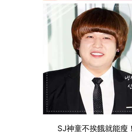
SJ神童不挨餓就能瘦