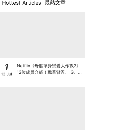
最熱文章
Hottest Articles
1
Netflix《母胎單身戀愛大作戰2》
12位成員介紹！職業背景、IG、天
13 Jul
菜級顏值與母單原因（陸續更新
中）