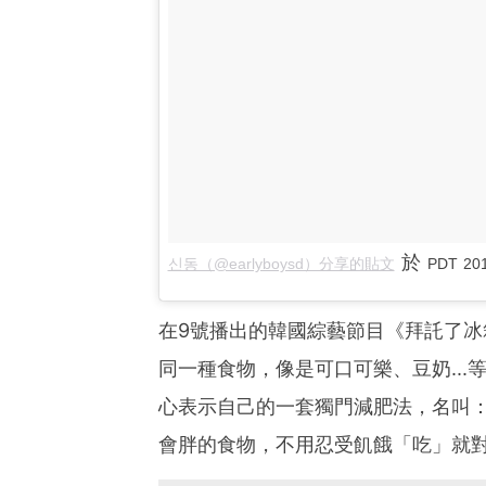
於
신동（@earlyboysd）分享的貼文
PDT 20
在9號播出的韓國綜藝節目《拜託了
同一種食物，像是可口可樂、豆奶..
心表示自己的一套獨門減肥法，名叫
會胖的食物，不用忍受飢餓「吃」就