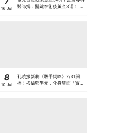
7
醫師揭：關鍵在術後黃金3週！ 醫
16 Jul
美界首創「美國音波 拉提凍膜」讓
效果開啟「倍速播放模式」
8
孔曉振新劇《殺手媽咪》7/31開
播！搭檔鄭準元，化身雙面「寶媽
10 Jul
狙擊手」劇情、角色看點全攻略