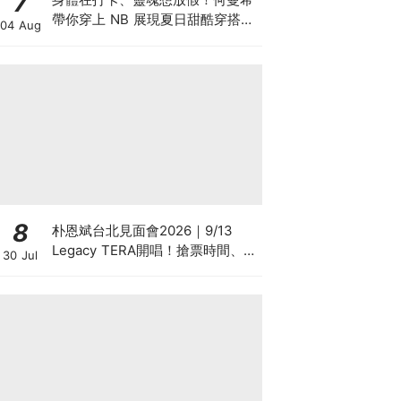
7
帶你穿上 NB 展現夏日甜酷穿搭
04 Aug
學，超萌限量 N 寶飲料提袋等你
拿♡
8
朴恩斌台北見面會2026｜9/13
Legacy TERA開唱！搶票時間、票
30 Jul
價福利、地點懶人包