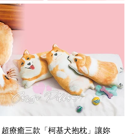
！超療癒三款「柯基犬抱枕」讓妳