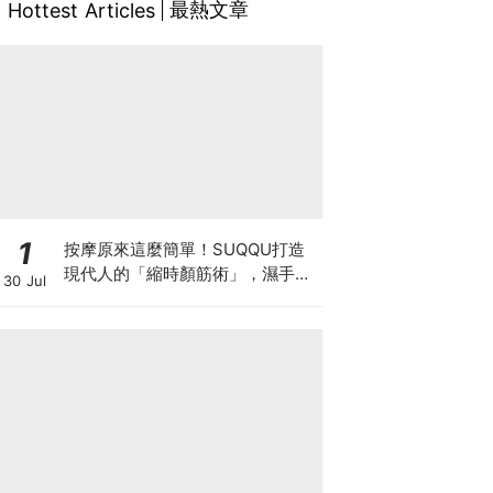
最熱文章
Hottest Articles
1
按摩原來這麼簡單！SUQQU打造
現代人的「縮時顏筋術」，濕手濕
30 Jul
臉也能用，1分鐘幫你找回立體輪
廓線！