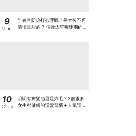
9
誰有空陪你打心理戰？長大後不再
隨便暈船的 7 個原因♡曖昧期的冷
31 Jul
靜，把主動權留給自己
10
明明有擦髮油還是炸毛？3個很多
女生都做錯的護髮習慣＋人氣護髮
27 Jul
油推薦