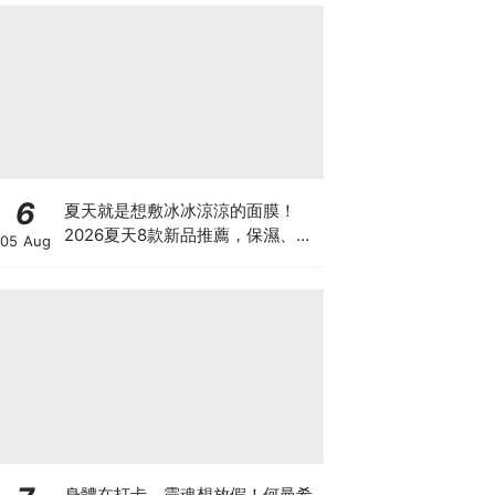
6
夏天就是想敷冰冰涼涼的面膜！
2026夏天8款新品推薦，保濕、毛
05 Aug
孔、舒緩一次整理，洗完澡敷真的
太療癒
身體在打卡、靈魂想放假！何曼希