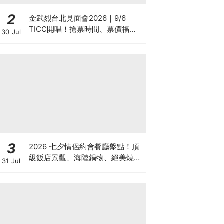
2
金武烈台北見面會2026｜9/6
TICC開唱！搶票時間、票價福
30 Jul
利、遠傳優先購攻略
3
2026 七夕情侶約會餐廳盤點！頂
級飯店景觀、海陸鍋物、絕美燒肉
31 Jul
與秘境老宅一次蒐羅