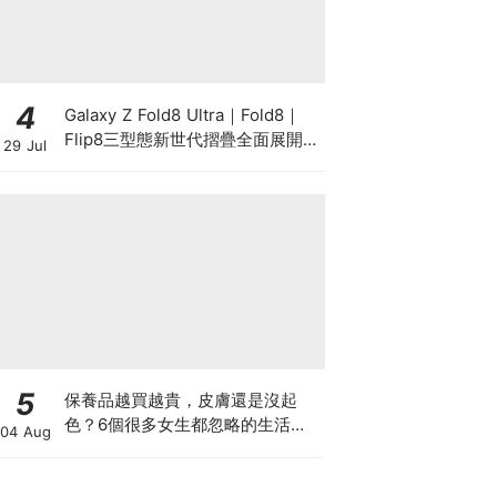
4
Galaxy Z Fold8 Ultra｜Fold8｜
Flip8三型態新世代摺疊全面展開！
29 Jul
以 Galaxy AI 驅動摺疊創新，全面
升級行動生產力、娛樂與個人風格
5
保養品越買越貴，皮膚還是沒起
色？6個很多女生都忽略的生活小
04 Aug
習慣