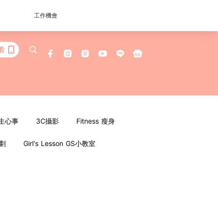
工作機會
看
女生心事
3C攝影
Fitness 瘦身
企劃
Girl's Lesson GS小教室