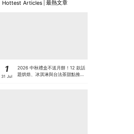
最熱文章
Hottest Articles
1
2026 中秋禮盒不送月餅！12 款話
題烘焙、冰淇淋與台法茶甜點推
31 Jul
薦：告別傳統蛋黃酥，用創意禮盒
驚豔全場