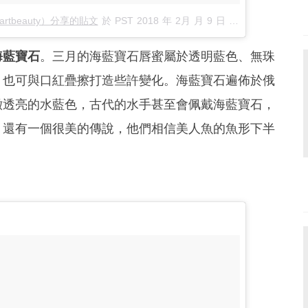
stuartbeauty）分享的貼文
於
PST 2018 年 2月 月 9 日 4:00 上午
張貼
海藍寶石
。三月的海藍寶石唇蜜屬於透明藍色、無珠
，也可與口紅疊擦打造些許變化。海藍寶石遍佈於俄
澈透亮的水藍色，古代的水手甚至會佩戴海藍寶石，
。還有一個很美的傳說，他們相信
美人魚
的魚形下半