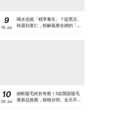
9
喝水也能「精準養生」？從黑豆、
秋葵到薏仁，拆解風靡全網的「食
16 Jul
材水」跟風指南
10
細軟睫毛終於有救！5款開架睫毛
膏新品推薦，根根分明、全天不塌
29 Jul
真的太燒