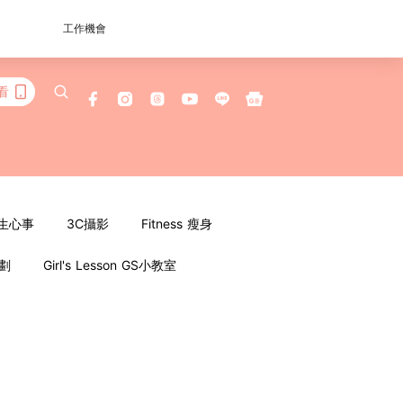
工作機會
看
女生心事
3C攝影
Fitness 瘦身
企劃
Girl's Lesson GS小教室