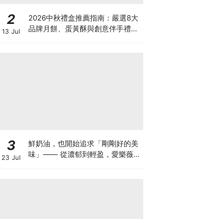
2
2026中秋禮盒推薦指南：嚴選8大
品牌月餅、蛋黃酥與創意伴手禮懶
13 Jul
人包
3
鮮奶油，也開始追求「剛剛好的美
味」—— 從濃郁到輕盈，愛樂薇
23 Jul
25% 輕脂鮮奶油合作 8 家甜點重
新定義幸福感