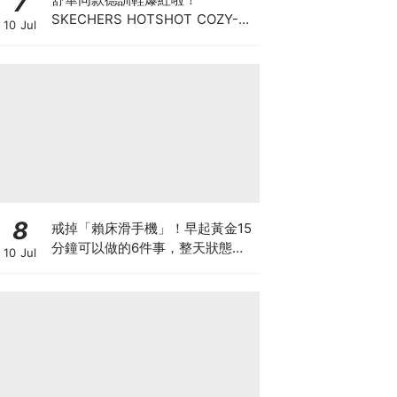
7
SKECHERS HOTSHOT COZY-
10 Jul
FIT「菱格美拉德」穿出精品感滿
棚的舒適老錢風
8
戒掉「賴床滑手機」！早起黃金15
分鐘可以做的6件事，整天狀態好
10 Jul
超多！