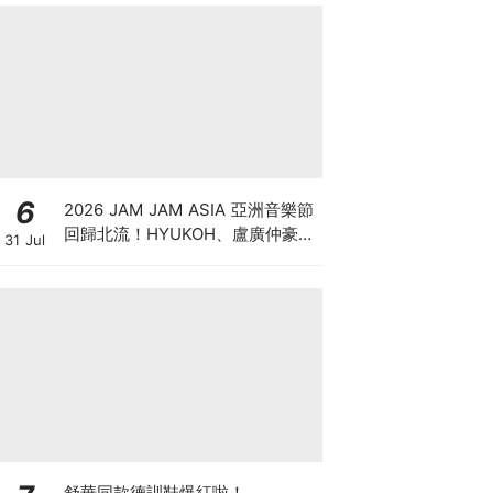
6
2026 JAM JAM ASIA 亞洲音樂節
回歸北流！HYUKOH、盧廣仲豪華
31 Jul
卡司、七大舞台與門票票價全攻略
舒華同款德訓鞋爆紅啦！