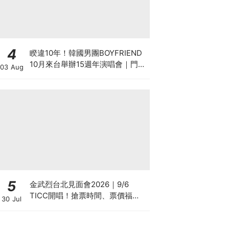
4
睽違10年！韓國男團BOYFRIEND
10月來台舉辦15週年演唱會｜門
03 Aug
票、福利、搶票攻略一次看
5
金武烈台北見面會2026｜9/6
TICC開唱！搶票時間、票價福
30 Jul
利、遠傳優先購攻略