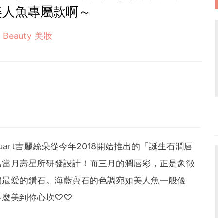
美人魚專屬款啊～
Beauty 美妝
tuart
吉麗絲朵從今年
2018
開始推出的「誕生石潤唇
為當月壽星所研發設計！而三月的潤唇彩，正是象徵
們最愛的鑽石。海藍寶石的色調宛如美人魚一般優
多麼美到你心坎♡♡