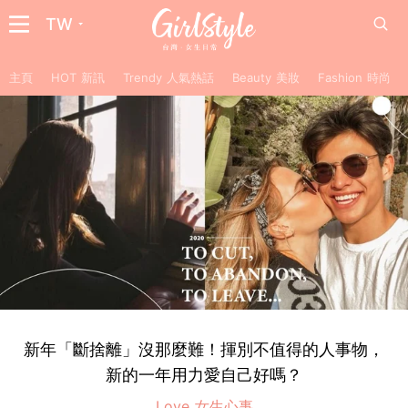
TW
主頁
HOT 新訊
Trendy 人氣熱話
Beauty 美妝
Fashion 時尚
新年「斷捨離」沒那麼難！揮別不值得的人事物，
新的一年用力愛自己好嗎？
Love 女生心事